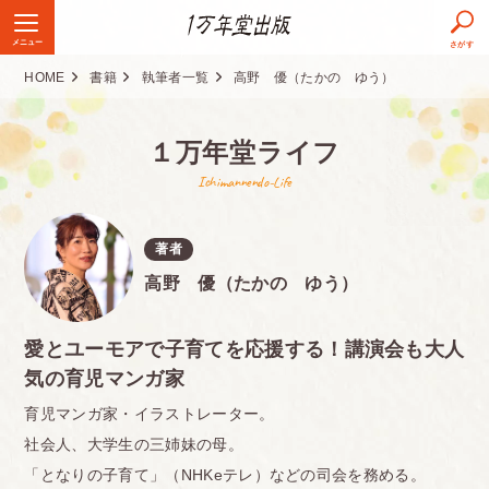
メニュー
さがす
HOME
書籍
執筆者一覧
高野 優（たかの ゆう）
１万年堂ライフ
Ichimannendo-Life
著者
高野 優（たかの ゆう）
愛とユーモアで子育てを応援する！講演会も大人
気の育児マンガ家
育児マンガ家・イラストレーター。
社会人、大学生の三姉妹の母。
「となりの子育て」（NHKeテレ）などの司会を務める。