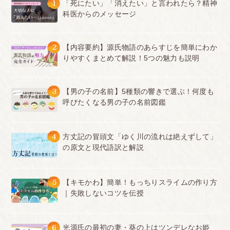
1
「死にたい」「消えたい」と言われたら？精神
科医からのメッセージ
2
【内容要約】源氏物語のあらすじを簡単にわか
りやすくまとめて解説！5つの魅力も説明
3
【男の子の名前】5種類の響きで選ぶ！何度も
呼びたくなる男の子の名前図鑑
4
方丈記の冒頭文「ゆく川の流れは絶えずして」
の原文と現代語訳と解説
5
【キモかわ】簡単！もっちりスライムの作り方
｜失敗しないコツを伝授
6
光源氏の最初の妻・葵の上はツンデレなお姫