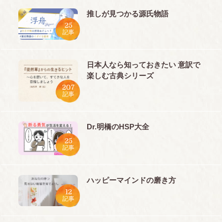
推しが見つかる源氏物語
25
記事
日本人なら知っておきたい 意訳で
楽しむ古典シリーズ
207
記事
Dr.明橋のHSP大全
25
記事
ハッピーマインドの磨き方
12
記事