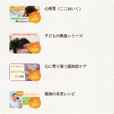
心根育（ここねいく）
13
記事
子どもの救急シリーズ
6
記事
心に寄り添う認知症ケア
12
記事
孤独の名言レシピ
12
記事