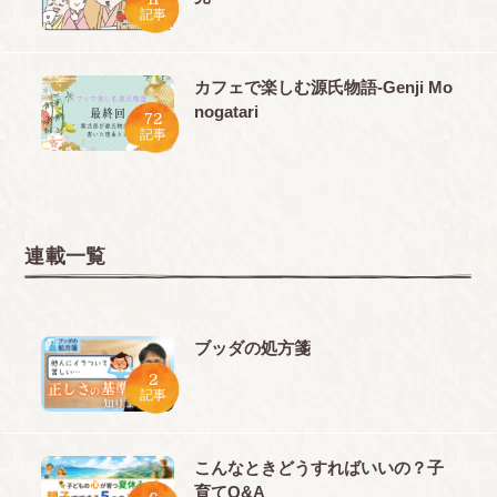
記事
カフェで楽しむ源氏物語-Genji Mo
nogatari
72
記事
連載一覧
ブッダの処方箋
2
記事
こんなときどうすればいいの？子
育てQ&A