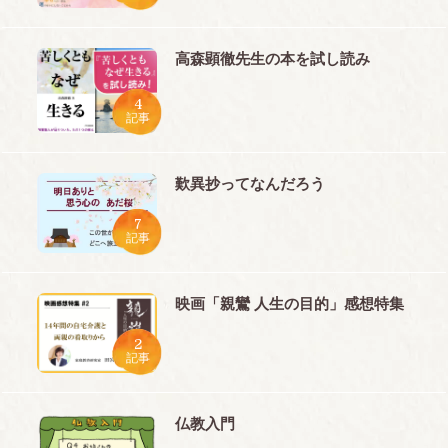
高森顕徹先生の本を試し読み
4
記事
歎異抄ってなんだろう
7
記事
映画「親鸞 人生の目的」感想特集
2
記事
仏教入門