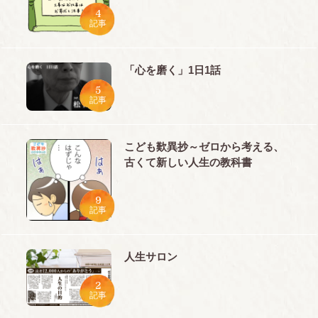
4
記事
「心を磨く」1日1話
5
記事
こども歎異抄～ゼロから考える、
古くて新しい人生の教科書
9
記事
人生サロン
2
記事