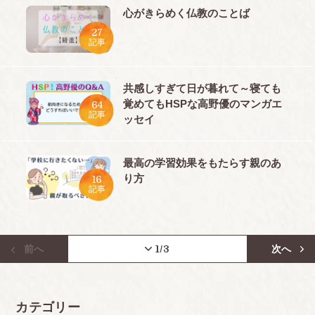
心がきらめく仏教のことば
27
記事
共感しすぎて日が暮れて～寝ても
覚めてもHSPな高野優のマンガエ
64
記事
ッセイ
最高の学習効果をもたらす親のあ
り方
16
記事
前へ
1
/3
次へ
カテゴリー