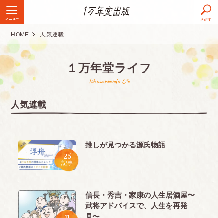
メニュー
さがす
HOME
人気連載
１万年堂ライフ
Ichimannendo-Life
人気連載
推しが見つかる源氏物語
25
記事
信長・秀吉・家康の人生居酒屋〜
武将アドバイスで、人生を再発
見〜
11