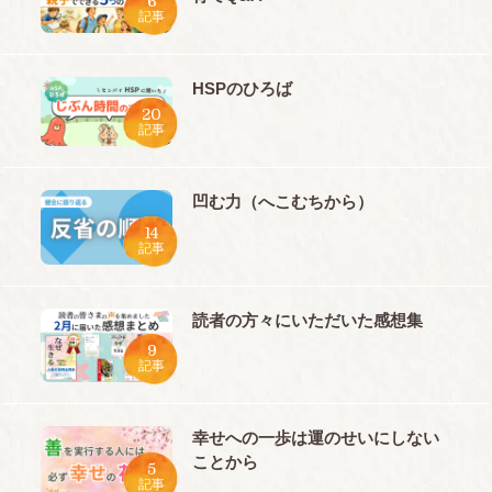
6
記事
HSPのひろば
20
記事
凹む力（へこむちから）
14
記事
読者の方々にいただいた感想集
9
記事
幸せへの一歩は運のせいにしない
ことから
5
記事