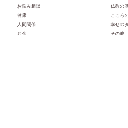
お悩み相談
仏教の
健康
こころ
人間関係
幸せの
お金
その他
暮らし
仏教塾
その他
心理
法律
イベント