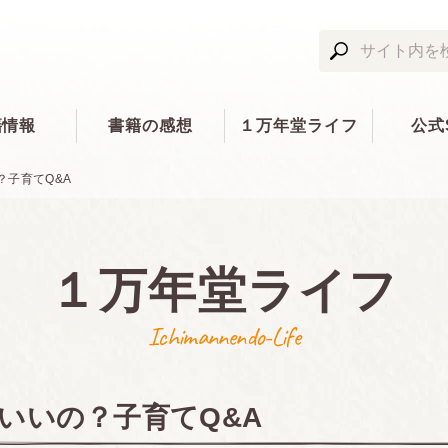
籍情報
書籍の感想
１万年堂ライフ
公式
？子育てQ&A
１万年堂ライフ
Ichimannendo-Life
いいの？子育てQ&A