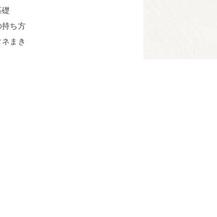
基礎
の持ち方
タネまき
いろは