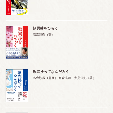
歎異抄をひらく
高森顕徹（著）
歎異抄ってなんだろう
高森顕徹（監修） 高森光晴・大見滋紀（著）