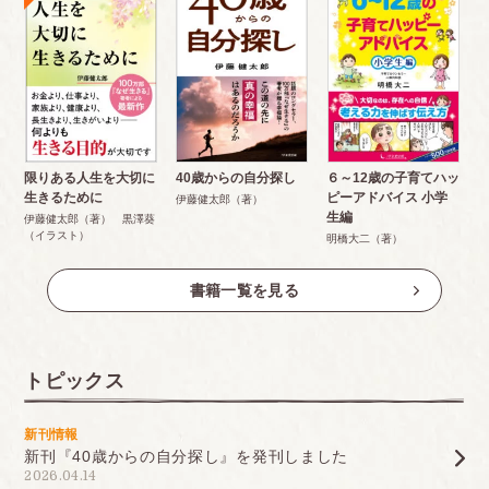
限りある人生を大切に
40歳からの自分探し
６～12歳の子育てハッ
生きるために
ピーアドバイス 小学
伊藤健太郎（著）
生編
伊藤健太郎（著） 黒澤葵
（イラスト）
明橋大二（著）
書籍一覧を見る
トピックス
新刊情報
新刊『40歳からの自分探し』を発刊しました
2026.04.14