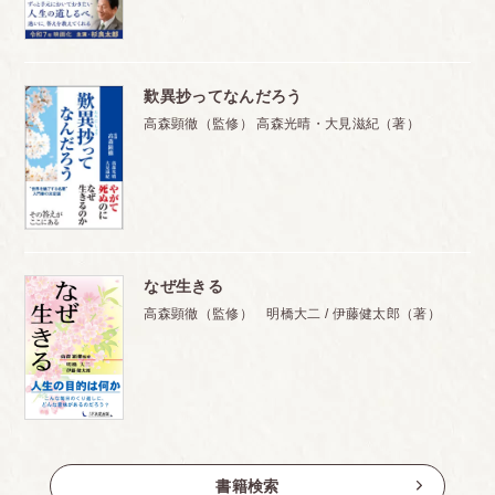
歎異抄ってなんだろう
高森顕徹（監修） 高森光晴・大見滋紀（著）
なぜ生きる
高森顕徹（監修） 明橋大二 / 伊藤健太郎（著）
書籍検索