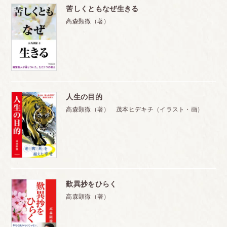
苦しくともなぜ生きる
高森顕徹（著）
人生の目的
高森顕徹（著） 茂本ヒデキチ（イラスト・画）
歎異抄をひらく
高森顕徹（著）