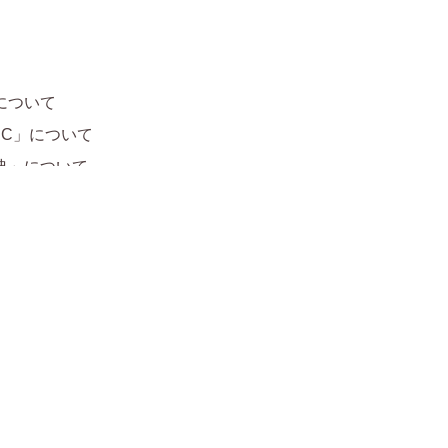
について
SC」について
典」について
的」について
am
信
は