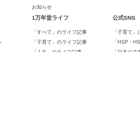
お知らせ
1万年堂ライフ
公式SNS
「すべて」のライフ記事
「子育て」
ル
「子育て」のライフ記事
「HSP・H
「人生」のライフ記事
「日本の古
「仏教」のライフ記事
「生きる目
人気連載
公式Instagr
公式Twitter
１万年堂通
仏教塾いろ
サイトに関する情報
サイトマップ
プライバシーポリシー