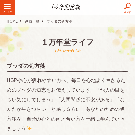
メニュー
さがす
HOME
連載一覧
ブッダの処方箋
１万年堂ライフ
Ichimannendo-Life
ブッダの処方箋
HSPや心が疲れやすい方へ、毎日を心地よく生きるた
めのブッダの知恵をお伝えしています。「他人の目を
つい気にしてしまう」「人間関係に不安がある」「な
んだか生きづらい」と感じる方に、あなたのための処
方箋を。自分の心との向き合い方を一緒に学んでいき
ましょう