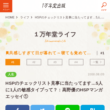
メニュー
さがす
HOME
ライフ
HSPのチェックリスト見事に当たってます…5人に1人の敏感タイプって？：高野優のHSPマンガエッセイ①
１万年堂ライフ
Ichimannendo-Life
共感しすぎて日が暮れて～寝ても覚めてもHSPな高野優のマンガエッセイ
#1
#1
#2
#3
#4
一覧
人生
2018.08.09
HSPのチェックリスト見事に当たってます…5人
に1人の敏感タイプって？：高野優のHSPマンガ
エッセイ①