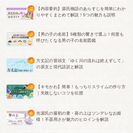
2
【内容要約】源氏物語のあらすじを簡単にわか
りやすくまとめて解説！5つの魅力も説明
3
【男の子の名前】5種類の響きで選ぶ！何度も
呼びたくなる男の子の名前図鑑
4
方丈記の冒頭文「ゆく川の流れは絶えずして」
の原文と現代語訳と解説
5
【キモかわ】簡単！もっちりスライムの作り方
｜失敗しないコツを伝授
6
光源氏の最初の妻・葵の上はツンデレなお姫
様！不器用さが魅力のヒロインを解説