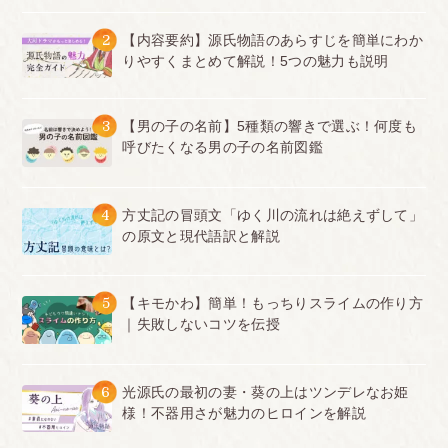
2
【内容要約】源氏物語のあらすじを簡単にわか
りやすくまとめて解説！5つの魅力も説明
3
【男の子の名前】5種類の響きで選ぶ！何度も
呼びたくなる男の子の名前図鑑
4
方丈記の冒頭文「ゆく川の流れは絶えずして」
の原文と現代語訳と解説
5
【キモかわ】簡単！もっちりスライムの作り方
｜失敗しないコツを伝授
6
光源氏の最初の妻・葵の上はツンデレなお姫
様！不器用さが魅力のヒロインを解説