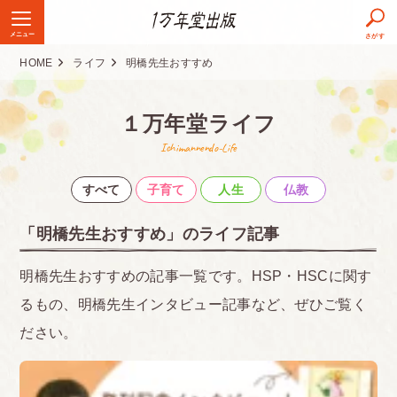
メニュー
さがす
HOME
ライフ
明橋先生おすすめ
１万年堂ライフ
Ichimannendo-Life
すべて
子育て
人生
仏教
「明橋先生おすすめ」のライフ記事
明橋先生おすすめの記事一覧です。HSP・HSCに関す
るもの、明橋先生インタビュー記事など、ぜひご覧く
ださい。