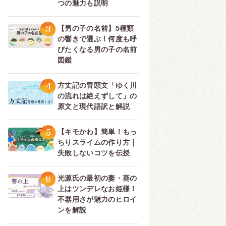
つの魅力も説明
3
【男の子の名前】5種類
の響きで選ぶ！何度も呼
びたくなる男の子の名前
図鑑
4
方丈記の冒頭文「ゆく川
の流れは絶えずして」の
原文と現代語訳と解説
5
【キモかわ】簡単！もっ
ちりスライムの作り方｜
失敗しないコツを伝授
6
光源氏の最初の妻・葵の
上はツンデレなお姫様！
不器用さが魅力のヒロイ
ンを解説