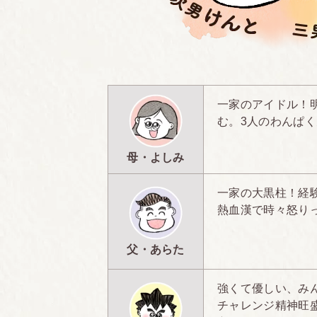
一家のアイドル！
む。3人のわんぱ
母・よしみ
一家の大黒柱！経
熱血漢で時々怒り
父・あらた
強くて優しい、み
チャレンジ精神旺