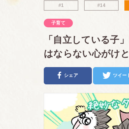
#1
#14
子育て
「自立している子
はならない心がけ
シェア
ツイー