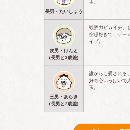
主。
長男・たいしょう
観察力ピカイチ、
空想好きで、ゲー
イプ。
次男・けんと
(長男と3歳差)
誰からも愛される
好奇心いっぱいで
玉。
三男・あらき
(長男と7歳差)