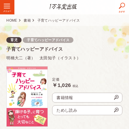
メニュー
さがす
HOME
書籍
子育てハッピーアドバイス
定価
1,026円（税込）
判型
四六判
育児
子育てハッピーアドバイス
子育てハッピーアドバイス
頁数
192ページ
明橋大二（著） 太田知子（イラスト）
ISBN
978-4-925253-21-5
発売日
2005.12.01
定価
￥1,026
税込
発行部数
120万部
書籍情報
ためし読み