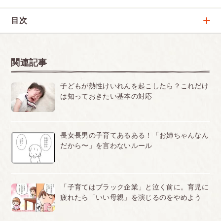
療内科医
すんなり頭に入ってきた、夢のような育児書－子育てハ
目次
ッピーアドバイス
この本を読むまでの私は、仕事から帰ると「飯・風呂・寝る」こと
太田 知子
(1) 子どもに心配な症状が出るのは、しつけがなされていない
しかしていませんでした。なぜなら仕事が一番しんどく、妻の苦
労、つまり子育てのしんどさが少しも分かっていなかったからで...
からでも、わがままに育てたからでもない
『子育てハッピーアドバイス』シリーズで、親子の心
関連記事
をつかむ人気イラストレーター
2011.12.05
(2) 輝ける子に育てるために、大人ができること 1
子どもが熱性けいれんを起こしたら？これだけ
は知っておきたい基本の対応
子供の気持ちが分かるようになった－子育てハッピーア
赤ちゃんならば、スキンシップ
ドバイス
「赤ちゃんに抱きぐせをつけてはいけない」と、言う人があ
子育てを終え、子供たちが家庭を持ち、孫ができ、また新鮮な気持
りますが、これは間違っています
ちで読むことができました（イラストもかわいい）。親のペースで
長女長男の子育てあるある！「お姉ちゃんなん
赤ちゃんの甘えは泣くこと
子育てしたので、反省しながら……。娘、嫁にのんびり楽しく子...
だから〜」を言わないルール
2011.12.02
子どもを放置すると、子どもに、強い怒りが生まれます
怒りは、怒りで抑えつけるよりも、抱っこのほうがはるかに
早く泣きやむ
「甘えさせる」と「甘やかす」の違いがはっきり分かっ
「子育てはブラック企業」と泣く前に。育児に
抱っこしないことが続くと、赤ちゃんは、あるときから泣か
た－子育てハッピーアドバイス
疲れたら「いい母親」を演じるのをやめよう
なくなる。手がかからないよい子ではないのです。
私は現在61歳です。４月に娘の所に２番目が生まれて、娘と２人
心のトラブルの始まりです
で子育ての最中です。小１のお兄ちゃんがこの頃、下の弟にやきも
ちをやき、少し反抗的になって、困っていました。 この本のおか...