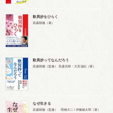
歎異抄をひらく
高森顕徹（著）
歎異抄ってなんだろう
高森顕徹（監修） 高森光晴・大見滋紀（著）
なぜ生きる
高森顕徹（監修） 明橋大二 / 伊藤健太郎（著）