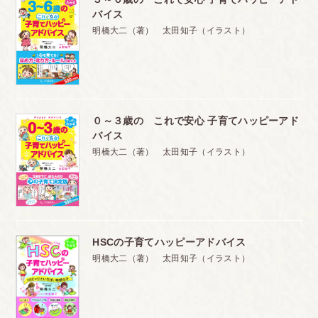
(6) 子どもの心は、甘えと反抗を繰り返して大きくなる
バイス
明橋大二（著） 太田知子（イラスト）
(7) 甘えない人が自立するのでなく、甘えていいときに、じゅ
うぶん甘えた人が自立するのです
(8) 10歳までは徹底的に甘えさせる。そうすることで、子ども
はいい子に育つ
０～３歳の これで安心 子育てハッピーアド
バイス
明橋大二（著） 太田知子（イラスト）
(9)「甘やかす」と「甘えさせる」は、どう違うのか
(10) 10歳以下の子どもが、あまり甘えてこないときは、接す
る時間を増やしたり、スキンシップを増やしたりしたほうがい
い
HSCの子育てハッピーアドバイス
愛情と甘えはパイプ詰まりを打開する力
明橋大二（著） 太田知子（イラスト）
子どもによって、同じきょうだいでも、甘えるのが上手な子
と、甘えるのが下手な子がいます