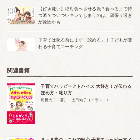
どうしても子どもを愛せない場合もあります。自分を責める
2011.12.02
【好き嫌い】絶対食べさせる派？食べるまで待
必要はありません
つ派？ついついキレてしまうのは、頑張り過ぎ
が原因かも
(3) 輝ける子に育てるために、大人ができること 2
本当に本当に分かりやすくて、私の宝物☆－子育てハッ
ピーアドバイス
話を聞く
子育ては叱る前にまず「認める」！子どもが変
「赤ちゃんの甘えは、泣くこと」というフレーズは、すごく心に残
◆話を聞くときに大切なこと
わる子育てコーチング
りました。 赤ちゃんが泣いて、思うようにいかなくて、イライラす
ることも多かったのですが、「安心感を与えてあげたい。甘えさ...
子どもの話している時間より、自分の話している時間のほう
2011.12.01
が、長くなってはいけません
大きくうなずいて、「そうか、そうか」と言って聞く
関連書籍
相手の言葉を繰り返す
読む前と読んだ後とでは、イライラが激減－子育てハッ
子育てハッピーアドバイス 大好き！が伝わる
ピーアドバイス
ほめ方・叱り方
今年５歳になる長女に、我慢ばかりさせていました。 「10歳まで
(4) 輝ける子に育てるために、大人ができること 3
は甘えさせていい」ということを聞いて、とても楽になり、娘に優
明橋大二（著） 太田知子（イラスト）
しく接することができるようになりました。そして、娘に笑顔が...
「がんばれ」より、「がんばってるね」と認めるほう
2011.11.30
がいい
(5) 輝ける子に育てるために、大人ができること 4
「ありがとう」という言葉を、どんどん使おう
３～６歳の これで安心 子育てハッピーアド