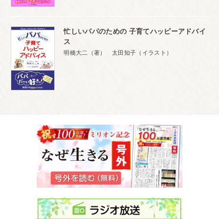
(11) 叱っていい子と、いけない子がいる
忙しいパパのための 子育てハッピーアドバイ
(12) 子どもを叱るときに、注意すること
ス
◆叱るときに、大切なポイントは3つあります
明橋大二（著） 太田知子（イラスト）
全人格を否定するような言い方をしない
何を叱られているのか、わかる叱り方をする
今後、叱られないためには、どうしたらいいか、を伝える
(13) サンドイッチ法
子どもをやる気にさせる注意のしかた
(14) 子どものしつけ方
(15) 子どもの相手をしていると、カッとなってキレてしま
う。どうしたらキレなくてすむのか
子どもに、非現実的なことを求めている
子どもの言動を、被害的にとってしまう