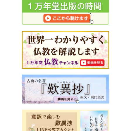
親が、過度の責任感を持っている
[コラム]
キレない子に育てるには、どういうことに気をつけた
らよいのでしょうか
(16) 母親のサポート 1
子どもを守ろうとするなら、まず、それを支えている
お母さんを守らなければなりません
(17) 母親のサポート 2
母親に休日はない
(18) 母親のサポート 3
お母さんが働くことは、子どもにとって、プラス? マ
イナス?
(19) 母親のサポート 4
共働きで、子どもに接する時間を、じゅうぶんとるこ
とができないとき、どうしたらいいのか