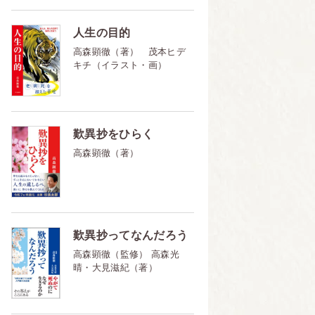
人生の目的
高森顕徹（著） 茂本ヒデ
キチ（イラスト・画）
歎異抄をひらく
高森顕徹（著）
歎異抄ってなんだろう
高森顕徹（監修） 高森光
晴・大見滋紀（著）