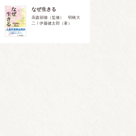
なぜ生きる
高森顕徹（監修） 明橋大
二 / 伊藤健太郎（著）