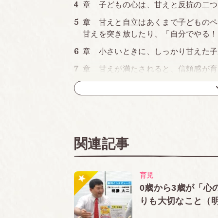
章 子どもの心は、甘えと反抗の二つ
章 甘えと自立はあくまで子どものペ
甘えを突き放したり、「自分でやる！
章 小さいときに、しっかり甘えた子
章 甘えが満たされると、信頼感が育
章 なぜ、甘えはよくない、と誤解さ
「甘えさせる」と「甘やかす」の違い
章 子どもの年齢に合わせたしつけ
章
育児の困った①
赤ちゃんが泣き
関連記事
章
育児の困った②
子どもが泣くと
章
育児の困った③
友達とおもちゃ
育児
章
育児の困った④
かんしゃくがひ
0歳から3歳が「心
りも大切なこと（
章
育児の困った⑤
イヤイヤ期の子
・５人に１人はひといちばい敏感な子