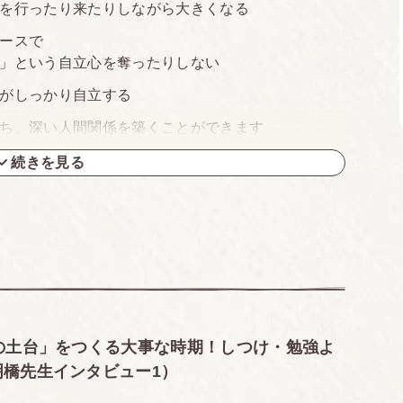
を行ったり来たりしながら大きくなる
ースで
」という自立心を奪ったりしない
がしっかり自立する
ち、深い人間関係を築くことができます
れているのか。
続きを見る
やまない！
イライラしてしまう
の貸し借りができない
どくて手がかかる
の土台」をつくる大事な時期！しつけ・勉強よ
明橋先生インタビュー1）
どもにキレてしまう
（HSC）