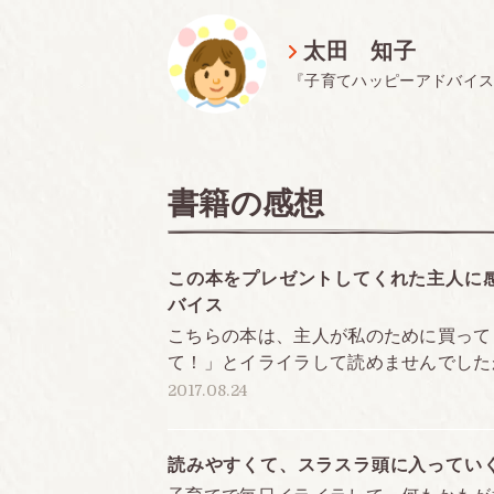
太田 知子
『子育てハッピーアドバイ
書籍の感想
定価
この本をプレゼントしてくれた主人に
バイス
こちらの本は、主人が私のために買って
判型
て！」とイライラして読めませんでしたが
2017.08.24
頁数
ISBN
読みやすくて、スラスラ頭に入ってい