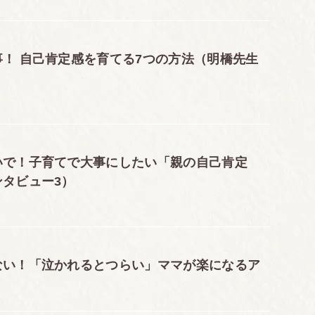
ない子どもをたたいてしまう
てはもちろん、家族みんなの幸せのために、大きな意
！ 自己肯定感を育てる7つの方法（明橋先生
24時間休みがありません
イライラ、カリカリしたときは、いったん肩の力を抜
いで！子育てで大事にしたい「親の自己肯定
もの成長に問題が起きることはありません
タビュー3）
じている親が増えている。
イス
。マタニティブルーズと産後うつ病
ない！「泣かれるとつらい」ママが楽になるア
ういう質問をよく受けます
念したほうがいい？