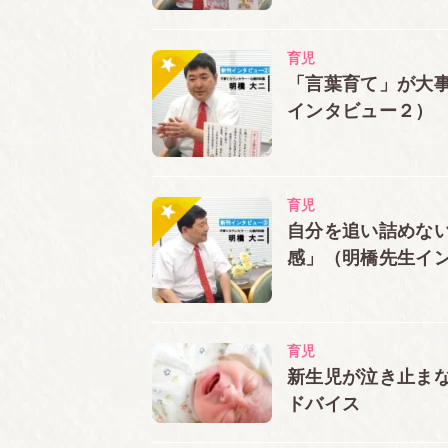
章
育児の困った⑥
言うことを聞か
育児
章 パパの子育ては、子どもにとっ
「言葉育て」が大事
味があります
インタビュー２）
章 専業主婦はラクですか？
仕事には休みがありますが、子育ては
章 言うことを聞かない子どもに、
育児
きましょう
自分を追い詰めな
章 母子家庭だからといって、子ど
感」（明橋先生イン
章 自分の自己肯定感が低い、と感
親の自己肯定感アップのためのアドバ
章 出産後、心の疲れが出ることも
育児
新生児が泣き止ま
章 子が宝なら、親も宝
ドバイス
Ｑ＆Ａ 相談に来られる皆さんから、こ
Ｑ１ 子どもが小さいうちは、育児に専