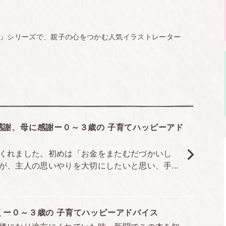
ス』シリーズで、親子の心をつかむ人気イラストレーター
1,540円（税込）
感謝、母に感謝ー０～３歳の 子育てハッピーアド
くれました。初めは「お金をまたむだづかいし
四六判
、主人の思いやりを大切にしたいと思い、手...
320ページ
978-4-86626-026-6
くー０～３歳の 子育てハッピーアドバイス