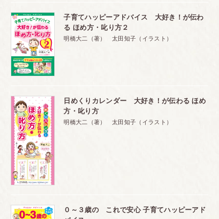
５ 「勉強って楽しい！」と思える子に育つ、
子育てハッピーアドバイス 大好き！が伝わ
とっておきの方法を教えます
る ほめ方・叱り方２
明橋大二（著） 太田知子（イラスト）
・勉強が好きになる３つのポイント
①子どもの気持ちになって、勉強部屋を考えてみる
②つまずいているなと思ったら、そっとサポートして
ほめる
日めくりカレンダー 大好き！が伝わる ほめ
③勉強の枠を広げ、子どもの好きなこと、興味につき
方・叱り方
あう
明橋大二（著） 太田知子（イラスト）
６ 習い事は、がんばったという自信が、将来の力に
～結果よりも、努力をほめる
・低学年までは、親と接する時間を優先しましょう
・ほかの子より上手にならないと意味がない？
・あれもこれもでは、子どもが疲れてしまいます
０～３歳の これで安心 子育てハッピーアド
７ 体も心も育む「食育」