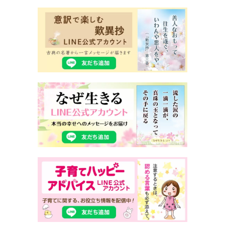
11 なかなか任せられないお母さんへ。
「子どもの力を借りる」という発想
・子どものやるべきことを取り上げていませんか？
・任せるときの新発想で、自立心を育む
・「助かったよ」の一言は、幸せな肯定のメッセージ
12 叱られすぎている子どもたち
～昔のほうが厳しく叱られていた、
という人がありますが、それは間違っています
・きっぱりした言い方で、じゅうぶん伝わります
・叱るとは、相手を思いやり、正しい行動に向かわせ
ること
・「手のかからない、いい子」は心配
13 叱られ続けると、子どもはウソをつき、
約束を破るようになります