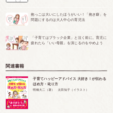
（女の子）と、幼稚園から帰ってから夜８時過ぎまで遊んでいるの
～この一言で、注意がすっと受け入れられる
ですが、ケンカがひどくて。新聞広告で目について、購入しまし...
2013.03.15
・口答えは、考える力がついた証拠
抱っこは大いにしたほうがいい！「抱き癖」を
問題にするのは大人中心の育児法
・どうして「相手のせいにする子」になるの？
３ 高学年になると、プレ思春期へ
「子育てはブラック企業」と泣く前に。育児に
自立を促す、ちょっと意外なサポート法
疲れたら「いい母親」を演じるのをやめよう
・ほめることが難しくなってくる理由
・評価ではなく、感謝を伝える声かけを
４ 学校生活、ほかの子と比べて悩まないで
関連書籍
～長所をほめて、がんばりを認めましょう
・授業参観
子育てハッピーアドバイス 大好き！が伝わる
ほめ方・叱り方
子どもにとっては「特別な１日」
明橋大二（著） 太田知子（イラスト）
・個人懇談（家庭訪問）
先生の評価は、気にしすぎなくていいのです
・欧米の子育ては、長所を伸ばすことが主流です