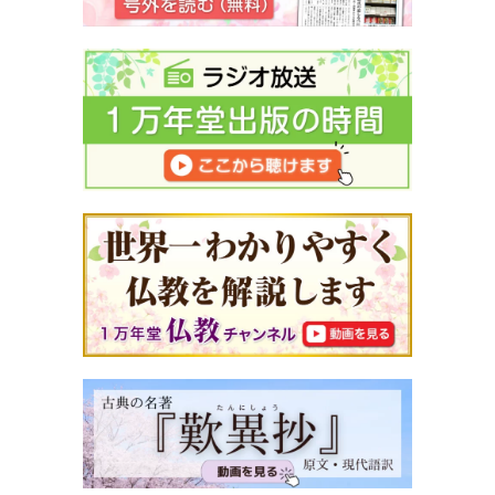
「甘えを受け止めること」と、
「ほめること」が大切です
・叱らない努力より、積極的にほめる努力を
・ほめられると、だれでもやる気が出ます
・集団をまとめるときに大切なこと
９ ほめ言葉が自然と増える、シンプルな習慣
～最終目標までのステップを
細かく設定してみましょう
・本当に、ほめるところがないでしょうか？
・ほめる場面は、こんなにいっぱい
10 「わかってるよ！」と反発する、子どもの気持ち
を生かす方法
・子どものプランに耳を傾ける
・やる気の芽を摘まない言葉がけ