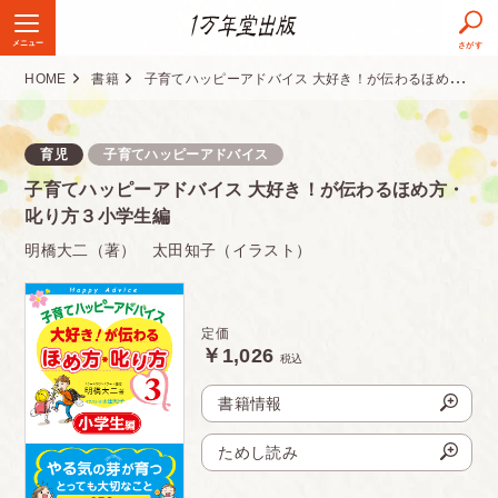
メニュー
さがす
HOME
書籍
子育てハッピーアドバイス 大好き！が伝わるほめ方・叱り方３小学生編
定価
1,026円（税込）
判型
四六判
育児
子育てハッピーアドバイス
子育てハッピーアドバイス 大好き！が伝わるほめ方・
頁数
200ページ
叱り方３小学生編
ISBN
978-4-925253-64-2
明橋大二（著） 太田知子（イラスト）
発売日
2013.02.20
定価
発行部数
13万部
￥1,026
税込
書籍情報
ためし読み