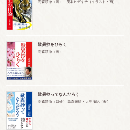
高森顕徹（著） 茂本ヒデキチ（イラスト・画）
あまりよくないと思うのですが……
・ガマンできず、怒っては謝る、の繰り返しです。
これではまるでＤＶ男？と落ち込みます
・怒りスイッチが入ると、抑えられません
（ おわりに）
歎異抄をひらく
高森顕徹（著）
育児不安が増えているのはなぜ？
～自分に自信がなくても大丈夫
イラスト紹介
歎異抄ってなんだろう
高森顕徹（監修） 高森光晴・大見滋紀（著）