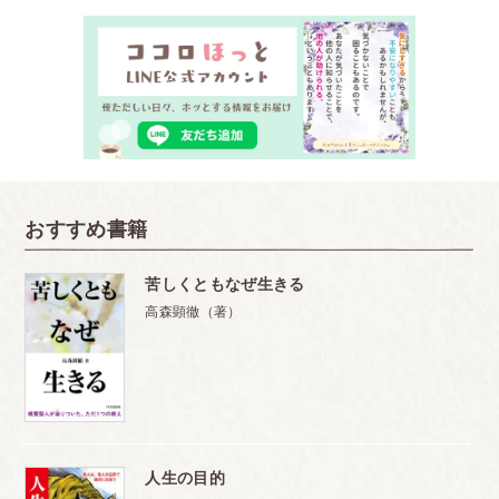
・心配な行動が改まらない理由
・自分の気持ちを素直に話せる親子関係を
Ｑ＆Ａ
・叱ってもヘラヘラしているので、しつこく怒ってし
まいます
・強い子になってもらいたいと思って、
おすすめ書籍
「やられたらやり返せ！」と言ってしまいます
・息子にイライラ、怒ってばかりです。
苦しくともなぜ生きる
男の子の育て方のコツがあれば、教えてください
高森顕徹（著）
・ゲームを与えると、暴力的になるのでは？と心配で
す
・どうやら友達の物を盗んだようです。
悪いことを悪いと、きちんと伝えるには？
人生の目的
・「オバケが出るよ」と脅す叱り方は、