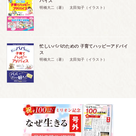
バイス
～好き嫌い、小食、どうしたらいい？
明橋大二（著） 太田知子（イラスト）
・子どもの食べ方の個性
(1)小食の子
── 少なく盛りつけて、全部食べられたことを、しっか
りほめる
忙しいパパのための 子育てハッピーアドバイ
ス
(2)好き嫌いが多い
明橋大二（著） 太田知子（イラスト）
── 成長するにつれて、好みも変わっていきます
(3)食べすぎ
── ボリュームいっぱい、カロリーは控えめに
・これからの食育の考え方
コラム「10歳まではしっかり甘えさせる」
～そのとおりに育てたら、甘えてばかりだった娘も
飛び立つように自立していきました
８ 子どもの自立心を育てるには、