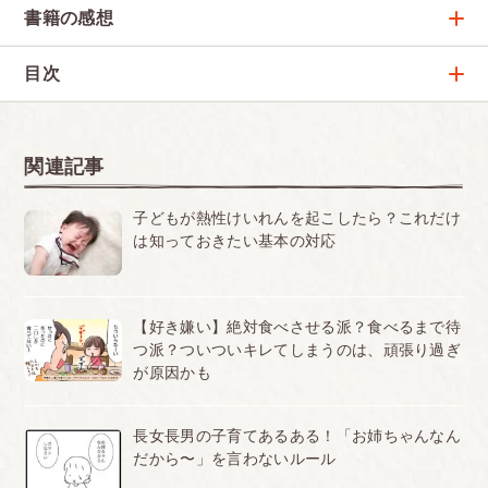
メディア掲載情報
書籍の感想
小学校の相談室だよりに『ほめ方・叱り方３ 小学生編』
が引用されました
文章も絵もやさしく、素直に受け入れることができまし
2017.01.23
太田 知子
目次
た-大好き！が伝わる ほめ方・叱り方３ 小学生編
『子育てハッピーアドバイス』シリーズで、親子の心
長女が生まれて『子育てハッピーアドバイス』をプレゼントされま
をつかむ人気イラストレーター
した。 今、１年生なのですが……ほめることよりも、叱ることの方
１ 小学生の心の世界
が多かった私……。この本に出会い、一呼吸置くことができ、肩...
～６年間で、目覚ましい成長を遂げます
関連記事
2013.03.15
小学校１・２年 社会性への第一歩
子どもが熱性けいれんを起こしたら？これだけ
まだまだ自己中心的な言動も
は知っておきたい基本の対応
小学生になるお子さんを持つママの力強い見方-大好き！
が伝わる ほめ方・叱り方３ 小学生編
小学校３・４年 ギャングエイジ
『子育てハッピーアドバイス』シリーズには、いつも大変お世話に
仲間を持つ楽しさと、ルールを学ぶ
なっています。 小学生の息子に対する接し方に、最近、特に悩んで
【好き嫌い】絶対食べさせる派？食べるまで待
いたので、すごく助かりました。 「宿題！」「片付け！」とうる...
小学校５・６年 プレ思春期
つ派？ついついキレてしまうのは、頑張り過ぎ
2013.03.15
が原因かも
「自分」や「将来」について考え始める
入学したころに、よくあるトラブル
孫のために参考になります-大好き！が伝わる ほめ方・叱
長女長男の子育てあるある！「お姉ちゃんなん
・母子分離不安 ・おねしょ（夜尿）
り方３ 小学生編
だから〜」を言わないルール
５歳児（男の子）の内孫がいる祖母です。 毎日ひとつ年下のいとこ
２ 文句や口答えが増える中間反抗期