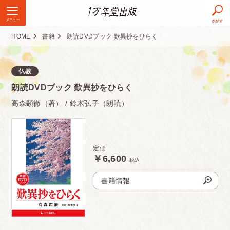
メニュー
さがす
HOME
書籍
朗読DVDブック 歎異抄をひらく
定価
6,600円（税込）
ISBN
978-4-925253-33-8
仏教
朗読DVDブック 歎異抄をひらく
発売日
2009.01.01
高森顕徹（著） / 鈴木弘子（朗読）
定価
￥6,600
税込
書籍情報