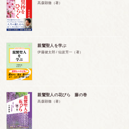
高森顕徹（著）
親鸞聖人を学ぶ
伊藤健太郎 / 仙波芳一（著）
親鸞聖人の花びら 藤の巻
高森顕徹（著）