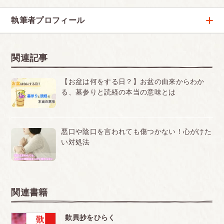
執筆者プロフィール
高森 顕徹
ベストセラー『人生の目的』『歎異抄をひらく』著者
関連記事
【お盆は何をする日？】お盆の由来からわか
る、墓参りと読経の本当の意味とは
鈴木 弘子（朗読）
声優アワード功労賞を受賞した、格調高く透き通る語
りのナレーター
悪口や陰口を言われても傷つかない！心がけた
い対処法
関連書籍
歎異抄をひらく