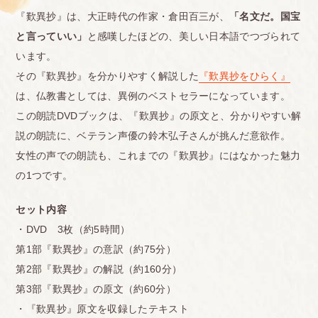
『歎異抄』は、大正時代の作家・倉田百三が、
「名文だ。国宝
と言っていい」
と感嘆したほどの、美しい日本語でつづられて
います。
その『歎異抄』を分かりやすく解説した
『歎異抄をひらく』
は、仏教書としては、異例のベストセラーになっています。
この朗読DVDブックは、『歎異抄』の原文と、分かりやすい解
説の朗読に、ベテラン声優の鈴木弘子さんが挑んだ意欲作。
女性の声での朗読も、これまでの『歎異抄』にはなかった魅力
の1つです。
セット内容
・DVD 3枚（約5時間）
第1部『歎異抄』の意訳（約75分）
第2部『歎異抄』の解説（約160分）
第3部『歎異抄』の原文（約60分）
・『歎異抄』原文を収録したテキスト