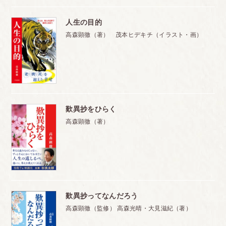
人生の目的
高森顕徹（著） 茂本ヒデキチ（イラスト・画）
歎異抄をひらく
高森顕徹（著）
歎異抄ってなんだろう
高森顕徹（監修） 高森光晴・大見滋紀（著）