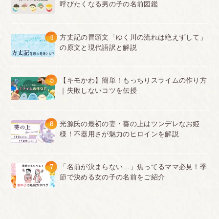
呼びたくなる男の子の名前図鑑
4
方丈記の冒頭文「ゆく川の流れは絶えずして」
の原文と現代語訳と解説
5
【キモかわ】簡単！もっちりスライムの作り方
｜失敗しないコツを伝授
6
光源氏の最初の妻・葵の上はツンデレなお姫
様！不器用さが魅力のヒロインを解説
7
「名前が決まらない…」焦ってるママ必見！季
節で決める女の子の名前をご紹介