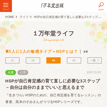
メニュー
さがす
HOME
ライフ
HSPが自己肯定感の育て直しに必要な3ステップ－自分は自分のままでいいと思えるまで
１万年堂ライフ
Ichimannendo-Life
5人に1人の敏感タイプ＝HSPとは？
#4
#1
#3
#4
#5
一覧
人生
心理
2017.11.07
HSPが自己肯定感の育て直しに必要な3ステップ
－自分は自分のままでいいと思えるまで
『生きづらいHSPのための、自己肯定感を育てるレッスン』の
著者、高木のぞみさんがつづるHSPシリーズです。