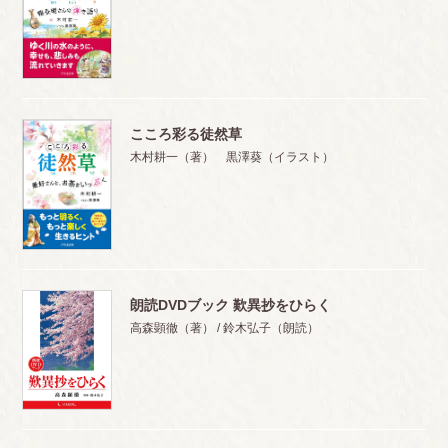
こころ彩る徒然草
木村耕一（著） 黒澤葵（イラスト）
朗読DVDブック 歎異抄をひらく
高森顕徹（著） / 鈴木弘子（朗読）