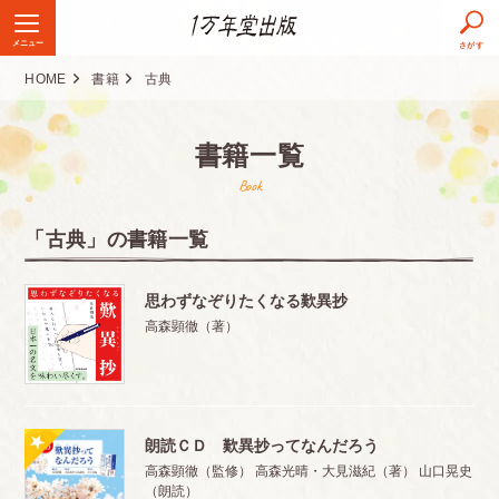
メニュー
さがす
HOME
書籍
古典
書籍一覧
Book
「古典」の書籍一覧
思わずなぞりたくなる歎異抄
高森顕徹（著）
朗読ＣＤ 歎異抄ってなんだろう
高森顕徹（監修） 高森光晴・大見滋紀（著） 山口晃史
（朗読）