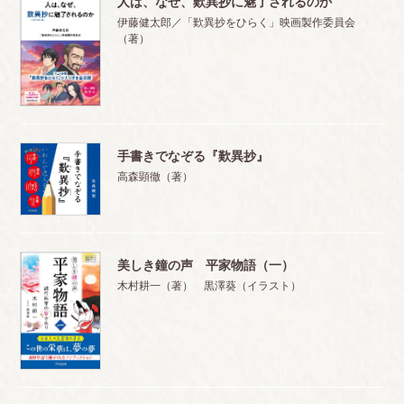
人は、なぜ、歎異抄に魅了されるのか
伊藤健太郎／「歎異抄をひらく」映画製作委員会
（著）
手書きでなぞる『歎異抄』
高森顕徹（著）
美しき鐘の声 平家物語（一）
木村耕一（著） 黒澤葵（イラスト）