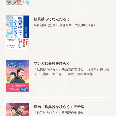
歎異抄ってなんだろう
高森顕徹（監修） 高森光晴・大見滋紀（著）
マンガ歎異抄をひらく
「歎異抄をひらく」映画製作委員会 （脚本）和田清
人 （漫画）太田寿 （解説）伊藤健太郎
映画「歎異抄をひらく」完全版
「歎異抄をひらく」映画製作委員会