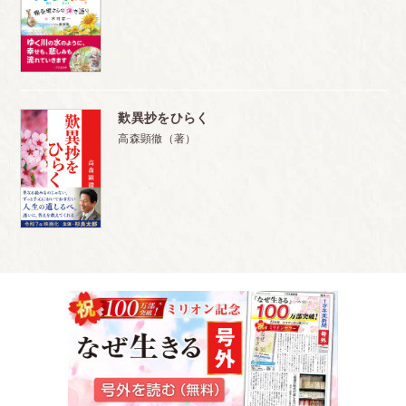
歎異抄をひらく
高森顕徹（著）