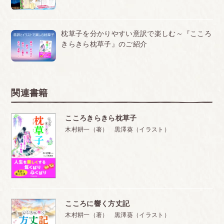
イラストレーター。優しい色づかい、ほっと心を和ま
せてくれる挿絵が大人気
枕草子を分かりやすい意訳で楽しむ～『こころ
きらきら枕草子』のご紹介
関連書籍
こころきらきら枕草子
木村耕一（著） 黒澤葵（イラスト）
こころに響く方丈記
木村耕一（著） 黒澤葵（イラスト）