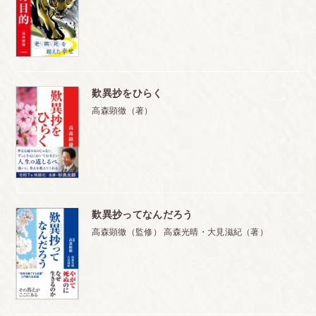
歎異抄をひらく
高森顕徹（著）
歎異抄ってなんだろう
高森顕徹（監修） 高森光晴・大見滋紀（著）