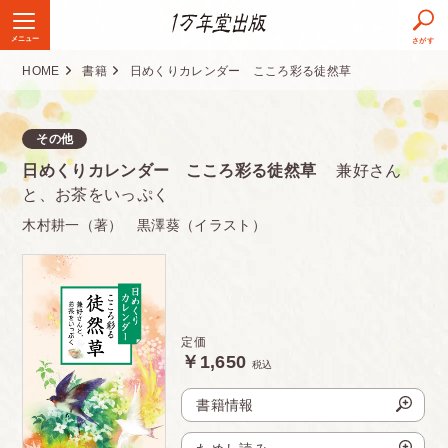
メニュー
さがす
HOME
書籍
日めくりカレンダー こころ彩る徒然草
定価
1,650円（税込）
判型
縦28.8センチ 横14センチ
その他
日めくりカレンダー こころ彩る徒然草
兼好さん
頁数
33ページ
と、お茶をいっぷく
ISBN
978-4-86626-036-5
木村耕一（著） 黒澤葵（イラスト）
発売日
2018.10.10
定価
￥1,650
税込
書籍情報