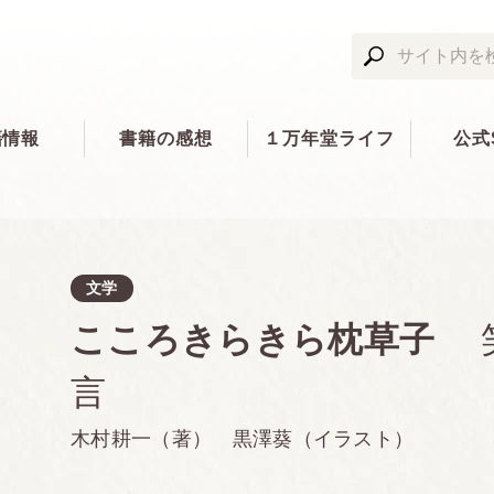
籍情報
書籍の感想
１万年堂ライフ
公式
文学
こころきらきら枕草子
言
木村耕一（著） 黒澤葵（イラスト）