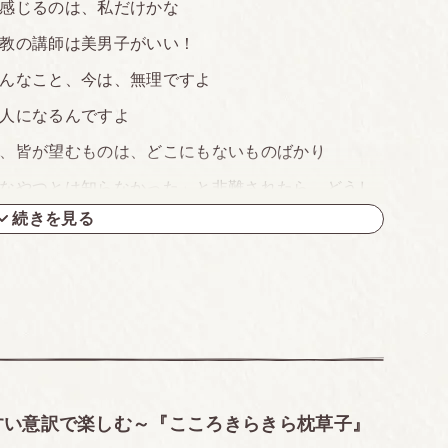
感じるのは、私だけかな
教の講師は美男子がいい！
んなこと、今は、無理ですよ
人になるんですよ
、皆が望むものは、どこにもないものばかり
なやつとは知らなかった」と非難されたら、どうし
続きを見る
すること、結構ありますよね
って、何でしょうか
。松の木は、実物よりも、絵が素晴らしい
人のウワサ話と悪口ばかり。男は、女をもてあそん
すい意訳で楽しむ～『こころきらきら枕草子』