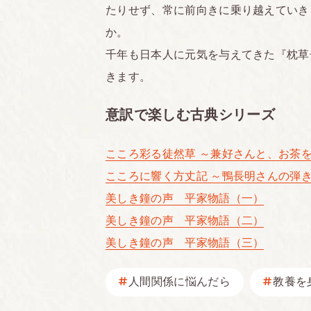
たりせず、常に前向きに乗り越えていき
か。
千年も日本人に元気を与えてきた『枕草
きます。
意訳で楽しむ古典シリーズ
こころ彩る徒然草 ～兼好さんと、お茶
こころに響く方丈記 ～鴨長明さんの弾
美しき鐘の声 平家物語（一）
美しき鐘の声 平家物語（二）
美しき鐘の声 平家物語（三）
人間関係に悩んだら
教養を