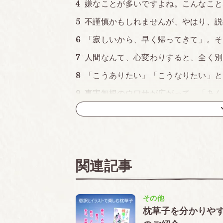
嫌なことが多いですよね。こんなこと
不謹慎かもしれませんが、やはり、説
「寂しいから、早く帰ってきて」。そ
人間なんて、心変わりすると、全く別
「こうありたい」「こうなりたい」と
事実無根のウワサが広がって、「あん
ますか
気まずくて、いたたまれない思いが
誰も見たことのない「素晴らしい骨」
桜の花は、絵よりも、実物が美しい
関連記事
冬は、冬らしく。夏は、夏らしく
恥ずかしいと思いませんか。女は、他
その他
でばかり
枕草子を分かりや