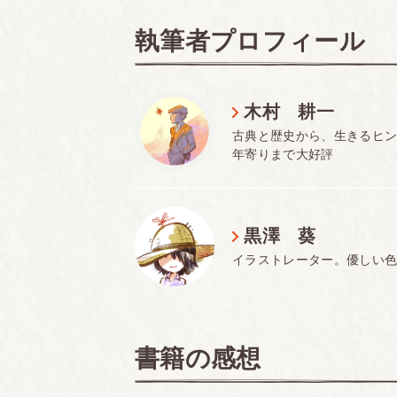
執筆者プロフィール
木村 耕一
古典と歴史から、生きるヒ
年寄りまで大好評
定価
黒澤 葵
イラストレーター。優しい
判型
頁数
書籍の感想
ISBN