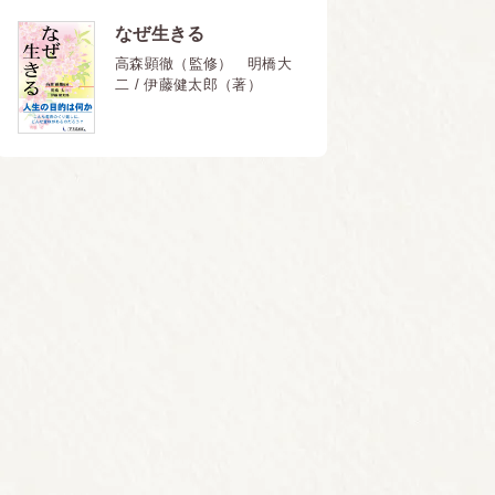
なぜ生きる
高森顕徹（監修） 明橋大
二 / 伊藤健太郎（著）