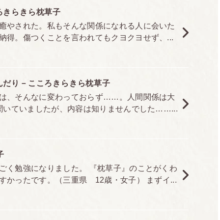
2018.07.30
ろきらきら枕草子
癒やされた。私もそんな関係になれる人に会いた
得。傷つくことを言われてもクヨクヨせず、...
4万部
んだり－こころきらきら枕草子
は、そんなに変わっておらず……。人間関係は大
聞いていましたが、内容は知りませんでした……...
子
ごく勉強になりました。 『枕草子』のことがくわ
かったです。（三重県 12歳・女子） まずイ...