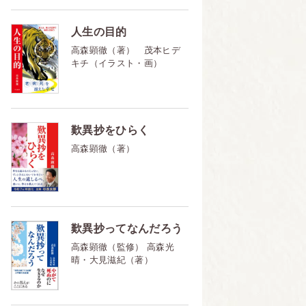
人生の目的
高森顕徹（著） 茂本ヒデ
キチ（イラスト・画）
歎異抄をひらく
高森顕徹（著）
歎異抄ってなんだろう
高森顕徹（監修） 高森光
晴・大見滋紀（著）