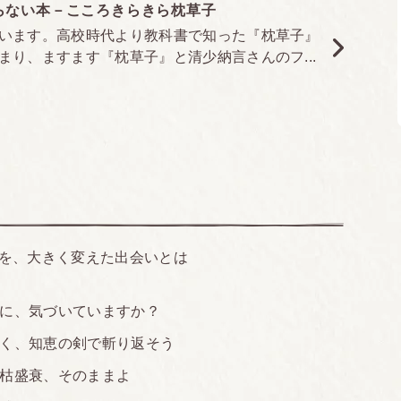
らない本－こころきらきら枕草子
います。高校時代より教科書で知った『枕草子』
り、ますます『枕草子』と清少納言さんのフ...
を、大きく変えた出会いとは
に、気づいていますか？
く、知恵の剣で斬り返そう
枯盛衰、そのままよ