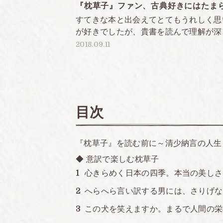
『枕草子』ファン、古典好きにはたま
すてきな本と出会えてとてもうれしく思
が好きでしたが、貴書を読んで理解が深ま
2018.09.11
目次
『枕草子』を読む前に～清少納言の人生
◆ 意訳で楽しむ枕草子
心きらめく日本の四季。本当の美しさ
へらへら言い訳する男には、さりげな
この犬を笑えますか。まるで人間の栄