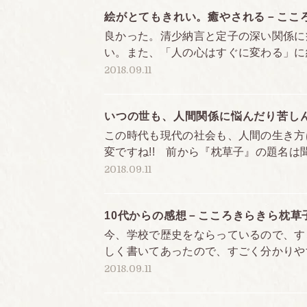
発売日
絵がとてもきれい。癒やされる－ここ
良かった。清少納言と定子の深い関係に
い。また、「人の心はすぐに変わる」に納
発行部数
2018.09.11
いつの世も、人間関係に悩んだり苦し
この時代も現代の社会も、人間の生き方
変ですね!! 前から『枕草子』の題名は
2018.09.11
10代からの感想－こころきらきら枕草
今、学校で歴史をならっているので、す
しく書いてあったので、すごく分かりやす
2018.09.11