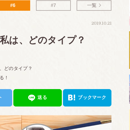
#6
#7
一覧
2019.10.21
〜私は、どのタイプ？
、どのタイプ？
る！
ト
送る
ブックマーク