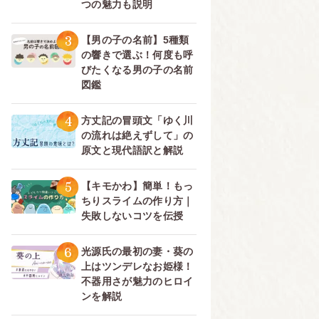
つの魅力も説明
3
【男の子の名前】5種類
の響きで選ぶ！何度も呼
びたくなる男の子の名前
図鑑
4
方丈記の冒頭文「ゆく川
の流れは絶えずして」の
原文と現代語訳と解説
5
【キモかわ】簡単！もっ
ちりスライムの作り方｜
失敗しないコツを伝授
6
光源氏の最初の妻・葵の
上はツンデレなお姫様！
不器用さが魅力のヒロイ
ンを解説