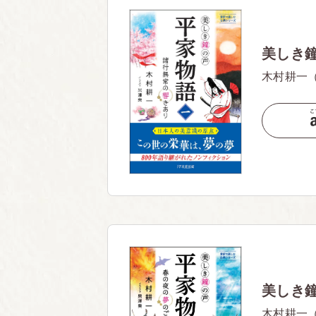
美しき
木村耕一
美しき
木村耕一