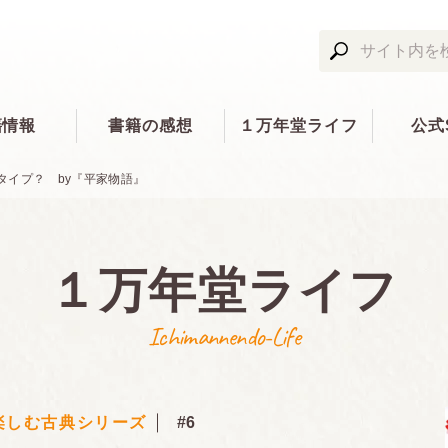
籍情報
書籍の感想
１万年堂ライフ
公式
タイプ？ by『平家物語』
１万年堂ライフ
Ichimannendo-Life
楽しむ古典シリーズ
#6