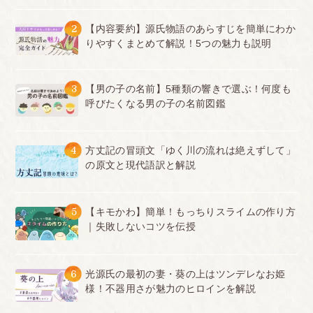
2
【内容要約】源氏物語のあらすじを簡単にわか
りやすくまとめて解説！5つの魅力も説明
3
【男の子の名前】5種類の響きで選ぶ！何度も
呼びたくなる男の子の名前図鑑
4
方丈記の冒頭文「ゆく川の流れは絶えずして」
の原文と現代語訳と解説
5
【キモかわ】簡単！もっちりスライムの作り方
｜失敗しないコツを伝授
6
光源氏の最初の妻・葵の上はツンデレなお姫
様！不器用さが魅力のヒロインを解説