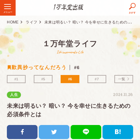
メニュー
さがす
HOME
ライフ
未来は明るい？ 暗い？ 今を幸せに生きるための必須条件とは
１万年堂ライフ
Ichimannendo-Life
歎異抄ってなんだろう
#6
#1
#5
#6
#7
一覧
人生
2024.11.26
未来は明るい？ 暗い？ 今を幸せに生きるための
必須条件とは