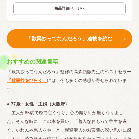
商品詳細ページへ
「歎異抄ってなんだろう」連載を読む
おすすめの関連書籍
『歎異抄ってなんだろう』監修の高森顕徹先生のベストセラー
『歎異抄をひらく』
には、今も多くの感想が寄せられていま
す。
● 77歳・女性・主婦（大阪府）
主人が85歳で癌で亡くなり、心の拠り所が無くなりまし
た。そんな時に、この本を買い、「善人なおもって往生を遂
ぐ、いわんや悪人をや」と、親鸞聖人のお言葉の深い思いに感
じ入り、読み終えた時には、仏教観が変わっていました。また