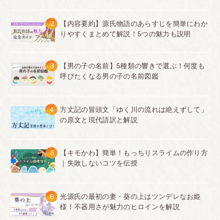
2
【内容要約】源氏物語のあらすじを簡単にわか
りやすくまとめて解説！5つの魅力も説明
3
【男の子の名前】5種類の響きで選ぶ！何度も
呼びたくなる男の子の名前図鑑
4
方丈記の冒頭文「ゆく川の流れは絶えずして」
の原文と現代語訳と解説
5
【キモかわ】簡単！もっちりスライムの作り方
｜失敗しないコツを伝授
6
光源氏の最初の妻・葵の上はツンデレなお姫
様！不器用さが魅力のヒロインを解説