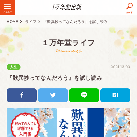
メニュー
さがす
HOME
ライフ
『歎異抄ってなんだろう』を試し読み
１万年堂ライフ
Ichimannendo-Life
人生
2021.12.03
『歎異抄ってなんだろう』を試し読み