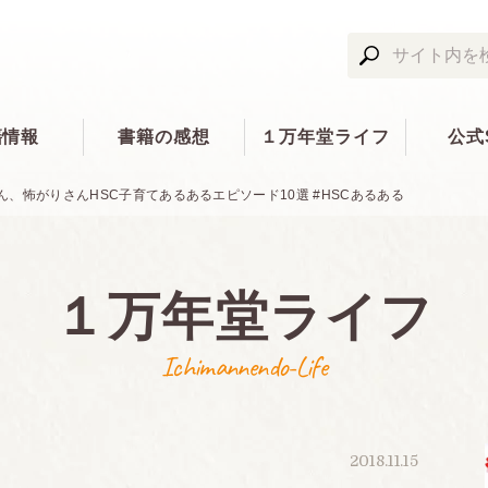
籍情報
書籍の感想
１万年堂ライフ
公式
、怖がりさんHSC子育てあるあるエピソード10選 #HSCあるある
１万年堂ライフ
Ichimannendo-Life
2018.11.15