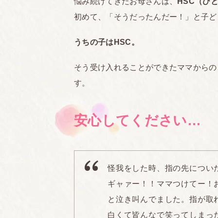
悩み続けてきたお母さんは、
HSC（ひ
初めて、「そうだったんだー！」と子ど
うちの子はHSC。
そう受け入れることができたママからの
す。
安心してください…
怪我をした時、指の先につい
ギャァー！！ママつけてー！
と泣き叫んでました。指が取
白くて皆んなで笑ってしまっ