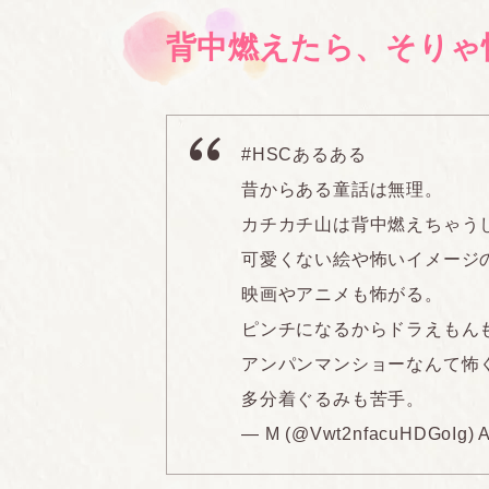
背中燃えたら、そりゃ
#HSCあるある
昔からある童話は無理。
カチカチ山は背中燃えちゃう
可愛くない絵や怖いイメージ
映画やアニメも怖がる。
ピンチになるからドラえもん
アンパンマンショーなんて怖
多分着ぐるみも苦手。
— M (@Vwt2nfacuHDGoIg)
A