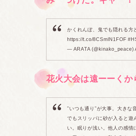
かくれんぼ、鬼でも隠れる方
https://t.co/8CSmlN1FOF
#
— ARATA (@kinako_peace)
花火大会は遠ーーくか
"いつも通り"が大事。大きな
でもスリッパに砂が入ると遊
い。眠りが浅い。他人の感情