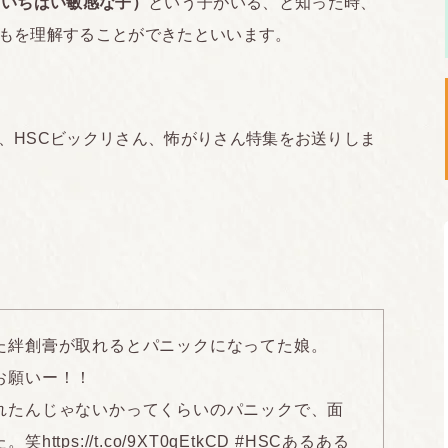
といちばい敏感な子）
という子がいる、と知った時、
もを理解することができたといいます。
、HSCビックリさん、怖がりさん特集をお送りしま
た絆創膏が取れるとパニックになってた娘。
お願いー！！
れたんじゃないかってくらいのパニックで、面
た。笑
https://t.co/9XT0qEtkCD
#HSCあるある