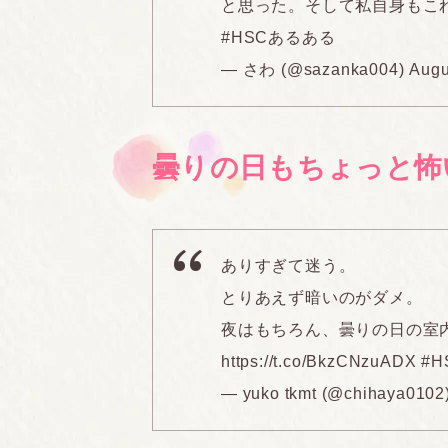
と思った。そして私自身もこ
#HSCあるある
— さわ (@sazanka004)
Augu
曇りの日もちょっと怖
ありすぎて迷う。
とりあえず暗いのがダメ。
夜はもちろん、曇りの日の室
https://t.co/BkzCNzuADX
#
— yuko tkmt (@chihaya0102