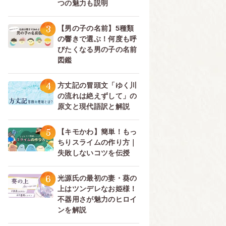
つの魅力も説明
3
【男の子の名前】5種類
の響きで選ぶ！何度も呼
びたくなる男の子の名前
図鑑
4
方丈記の冒頭文「ゆく川
の流れは絶えずして」の
原文と現代語訳と解説
5
【キモかわ】簡単！もっ
ちりスライムの作り方｜
失敗しないコツを伝授
6
光源氏の最初の妻・葵の
上はツンデレなお姫様！
不器用さが魅力のヒロイ
ンを解説