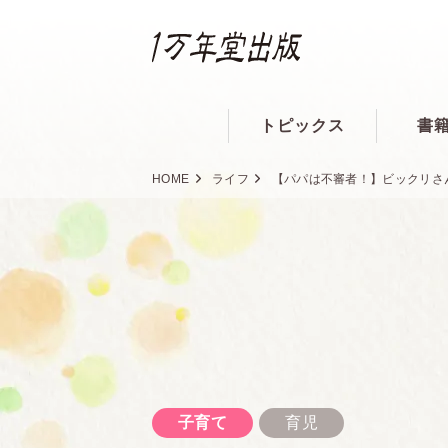
トピックス
書
HOME
ライフ
【パパは不審者！】ビックリさん
子育て
育児