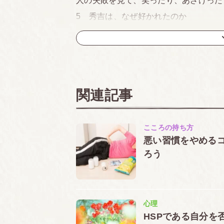
人の失敗を見て、笑ったり、あざけった
5 秀吉は、なぜ好かれたのか
うれしいことがあれば、 喜びを率直に
6 秀吉の成功の秘訣
不平、不満を言わず、今日は、今日の任
7 秀吉の偉いところ
関連記事
叱られたら率直に謝る。 少しもふくれた
8 中国の故事の知恵
こころの持ち方
「刎頸の交わり」が示す和する心の大切
悪い習慣をやめる
9 緒方洪庵が示した 医者の心得
ろう
有名になろうと思うな。 利益を得よう
医者は人を救うことだけを考えよ
10 適塾 の 橋本左内
心理
金持ちか、貧乏人かで、 患者を差別し
HSPである自分を