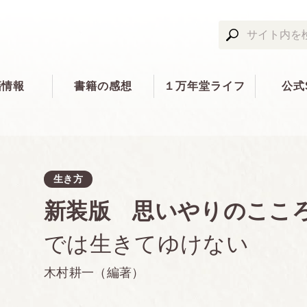
籍情報
書籍の感想
１万年堂ライフ
公式
生き方
新装版 思いやりのここ
では生きてゆけない
木村耕一（編著）