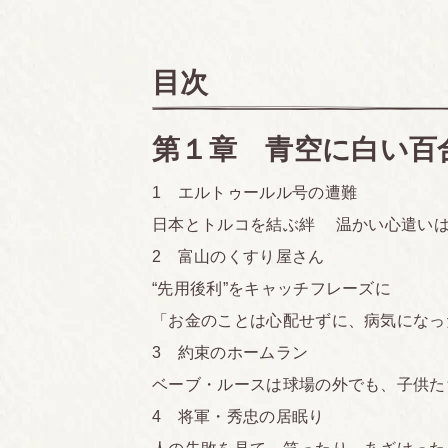
発売日
目次
発行部数
第１章 青空に白い百
1 エルトゥールル号の遭難
日本とトルコを結ぶ絆 温かい心遣い
2 富山のくすり屋さん
“先用後利”をキャッチフレーズに
「お金のことは心配せずに、病気になっ
3 約束のホームラン
ベーブ・ルースは球場の外でも、子供た
4 将軍・秀忠の居眠り