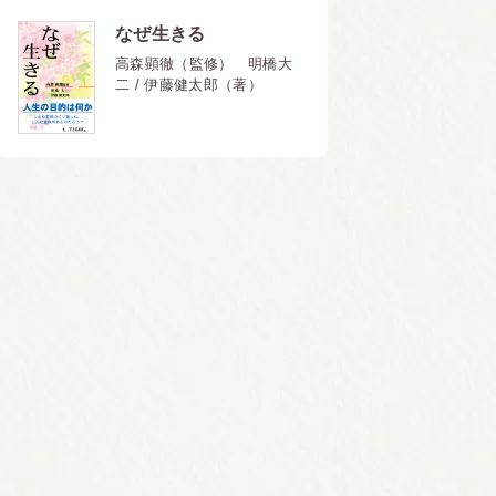
なぜ生きる
高森顕徹（監修） 明橋大
二 / 伊藤健太郎（著）