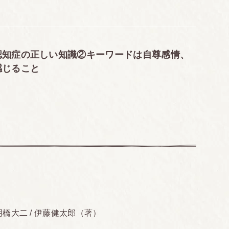
ば、必ず生まれ変わる
か
認知症の正しい知識②キーワードは自尊感情、
感じること
家風であります
薫り
を閉めない心遣い
書くほうがいい
するのはよくない
を不快にさせる
ダな時間を使わない
欠点である
橋大二 / 伊藤健太郎（著）
信だ