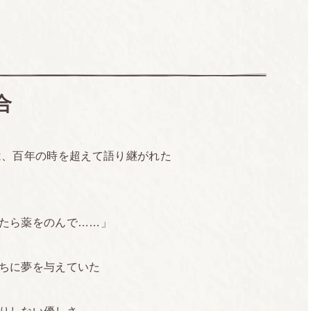
2013.03.21
4万部
合
は、百年の時を超えて語り継がれた
たら薬をのんで……」
ちに夢を与えていた