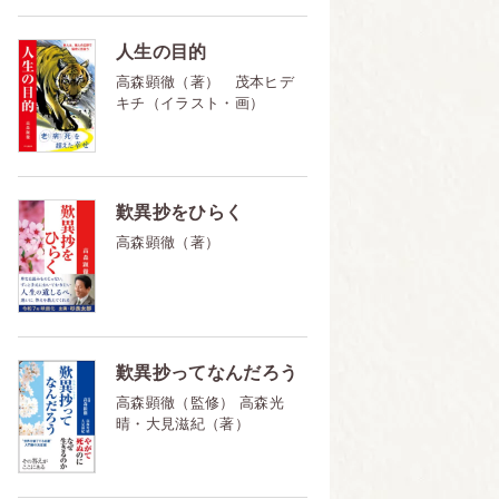
人生の目的
高森顕徹（著） 茂本ヒデ
キチ（イラスト・画）
歎異抄をひらく
高森顕徹（著）
歎異抄ってなんだろう
高森顕徹（監修） 高森光
晴・大見滋紀（著）