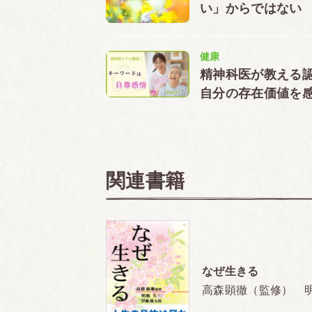
11 大根売りの人生を変えたもの
い」からではない
たとえ過ちを犯しても、心から反省すれ
12 幸せと不幸の分かれ道
健康
地獄の箸と、極楽の箸は、どちらが長い
精神科医が教える
13 高島屋が発展した鍵
自分の存在価値を
「自利利他」は、昔から変わらぬ当店の
第２章 つれづれ草の
１ 客が帰ったあとも、すぐに玄関の戸
関連書籍
２ たとえ字が下手でも、手紙は自分で
３ 約束もせずに、突然、人の家を訪問
４ 自分のことばかりしゃべるのは相手
５ 人の悪口を言わない。うわさ話にム
なぜ生きる
６ 他人より優れていることは、大きな
高森顕徹（監修） 明
７ 日の善悪や縁起を問題にするのは迷