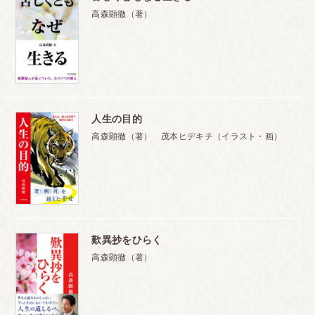
高森顕徹（著）
人生の目的
高森顕徹（著） 茂本ヒデキチ（イラスト・画）
歎異抄をひらく
高森顕徹（著）