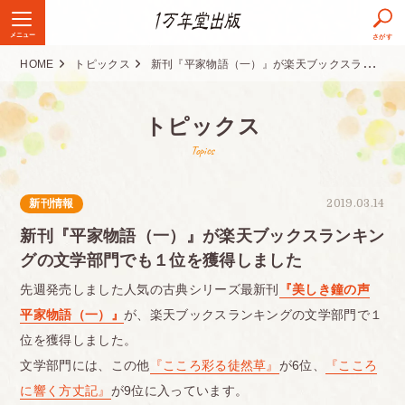
メニュー
さがす
HOME
トピックス
新刊『平家物語（一）』が楽天ブックスランキングの文学部門でも１位を獲得しました
トピックス
Topics
新刊情報
2019.03.14
新刊『平家物語（一）』が楽天ブックスランキン
グの文学部門でも１位を獲得しました
先週発売しました人気の古典シリーズ最新刊
『美しき鐘の声
平家物語（一）』
が、楽天ブックスランキングの文学部門で１
位を獲得しました。
文学部門には、この他
『こころ彩る徒然草』
が6位、
『こころ
に響く方丈記』
が9位に入っています。