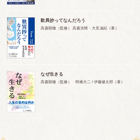
歎異抄ってなんだろう
高森顕徹（監修） 高森光晴・大見滋紀（著）
なぜ生きる
高森顕徹（監修） 明橋大二 / 伊藤健太郎（著）