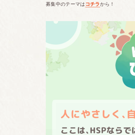
募集中のテーマは
コチラ
から！