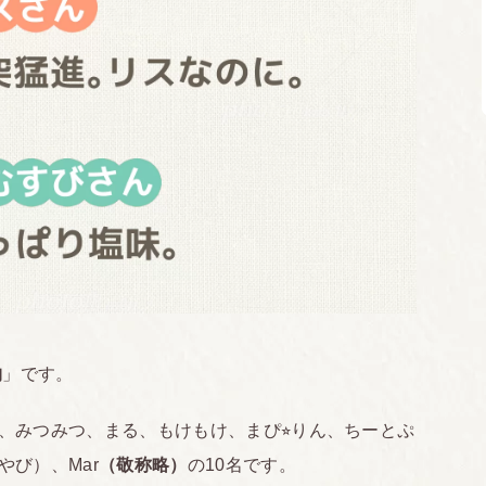
物
」です。
、みつみつ、まる、もけもけ、まぴ⭐︎りん、ちーとぷ
び）、Mar
（敬称略）
の10名です。