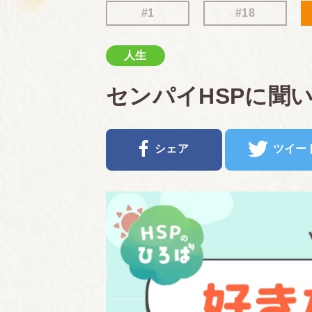
#1
#18
人生
センパイHSPに聞
シェア
ツイー