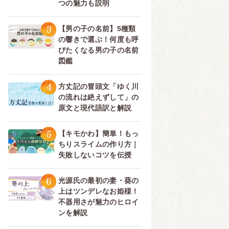
つの魅力も説明
3
【男の子の名前】5種類
の響きで選ぶ！何度も呼
びたくなる男の子の名前
図鑑
4
方丈記の冒頭文「ゆく川
の流れは絶えずして」の
原文と現代語訳と解説
5
【キモかわ】簡単！もっ
ちりスライムの作り方｜
失敗しないコツを伝授
6
光源氏の最初の妻・葵の
上はツンデレなお姫様！
不器用さが魅力のヒロイ
ンを解説