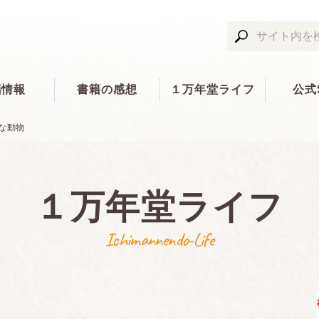
籍情報
書籍の感想
１万年堂ライフ
公式
な動物
１万年堂ライフ
Ichimannendo-Life