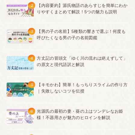
2
【内容要約】源氏物語のあらすじを簡単にわか
りやすくまとめて解説！5つの魅力も説明
3
【男の子の名前】5種類の響きで選ぶ！何度も
呼びたくなる男の子の名前図鑑
4
方丈記の冒頭文「ゆく川の流れは絶えずして」
の原文と現代語訳と解説
5
【キモかわ】簡単！もっちりスライムの作り方
｜失敗しないコツを伝授
6
光源氏の最初の妻・葵の上はツンデレなお姫
様！不器用さが魅力のヒロインを解説