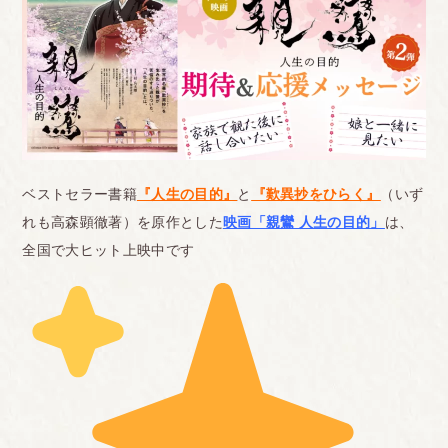
ベストセラー書籍
『人生の目的』
と
『歎異抄をひらく』
（いず
れも高森顕徹著）を原作とした
映画「親鸞 人生の目的」
は、
全国で大ヒット上映中です