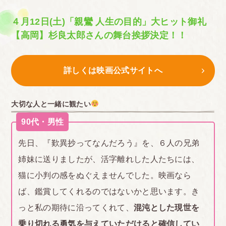
４月12日(土)「親鸞 人生の目的」大ヒット御礼
【高岡】杉良太郎さんの舞台挨拶決定！！
詳しくは映画公式サイトへ
大切な人と一緒に観たい
90代・男性
先日、『歎異抄ってなんだろう』を、６人の兄弟
姉妹に送りましたが、活字離れした人たちには、
猫に小判の感をぬぐえませんでした。映画なら
ば、鑑賞してくれるのではないかと思います。き
っと私の期待に沿ってくれて、
混沌とした現世を
乗り切れる勇気を与えていただけると確信してい