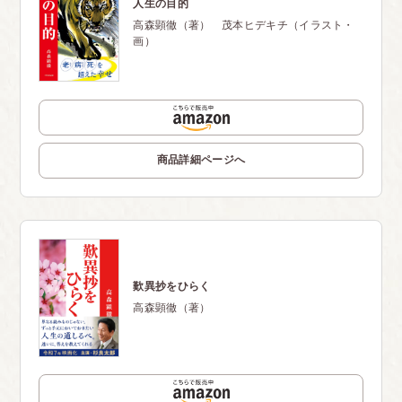
人生の目的
高森顕徹（著） 茂本ヒデキチ（イラスト・
画）
商品詳細ページへ
歎異抄をひらく
高森顕徹（著）