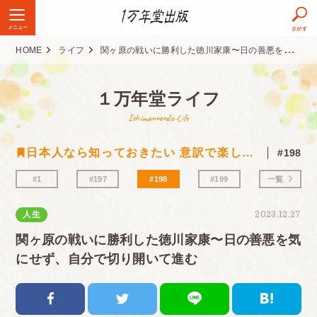
メニュー
さがす
HOME
ライフ
関ヶ原の戦いに勝利した徳川家康〜日の善悪を気にせず、自分で切り開いて進む
１万年堂ライフ
Ichimannendo-Life
日本人なら知っておきたい 意訳で楽しむ古典シリーズ
#198
#1
#197
#198
#199
一覧
人生
2023.12.27
関ヶ原の戦いに勝利した徳川家康〜日の善悪を気
にせず、自分で切り開いて進む