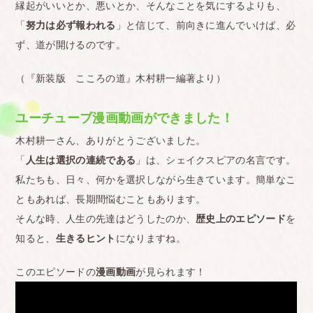
縁起がいいとか、悪いとか、そんなことを気にするよりも、
「
努力は必ず報われる
」と信じて、前向きに進んでいけば、必
ず、道が開けるのです。
（『新装版 こころの道』木村耕一編著より）
ユーチューブ漫画動画ができました！
木村耕一さん、ありがとうございました。
「
人生は選択の連続である
」は、シェイクスピアの名言です。
私たちも、日々、何かを選択しながら生きています。簡単なこ
ともあれば、長期間悩むこともあります。
そんな時、人生の先達はどうしたのか、
歴史上のエピソード
を
知ると、
生きるヒント
になりますね。
このエピソードの
漫画動画
が見られます！