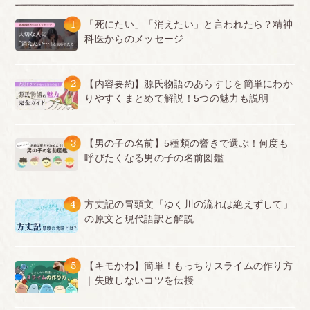
1
「死にたい」「消えたい」と言われたら？精神
科医からのメッセージ
2
【内容要約】源氏物語のあらすじを簡単にわか
りやすくまとめて解説！5つの魅力も説明
3
【男の子の名前】5種類の響きで選ぶ！何度も
呼びたくなる男の子の名前図鑑
4
方丈記の冒頭文「ゆく川の流れは絶えずして」
の原文と現代語訳と解説
5
【キモかわ】簡単！もっちりスライムの作り方
｜失敗しないコツを伝授