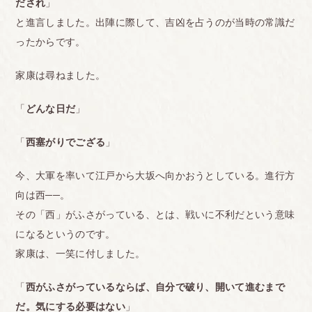
だされ
」
と進言しました。出陣に際して、吉凶を占うのが当時の常識だ
ったからです。
家康は尋ねました。
「
どんな日だ
」
「
西塞がりでござる
」
今、大軍を率いて江戸から大坂へ向かおうとしている。進行方
向は西──。
その「西」がふさがっている、とは、戦いに不利だという意味
になるというのです。
家康は、一笑に付しました。
「
西がふさがっているならば、自分で破り、開いて進むまで
だ。気にする必要はない
」