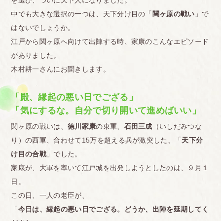
を選び、ついに天下人になりました。
中でも大きな選択の一つは、天下分け目の「
関ヶ原の戦い
」で
はないでしょうか。
江戸から関ヶ原へ向けて出陣する時、家康のこんなエピソード
がありました。
木村耕一さんにお聞きします。
「殿、縁起の悪い日でござる」
「気にするな。自分で切り開いて進めばいい」
関ヶ原の戦いは、
徳川家康
の東軍、
石田三成
（いしだみつな
り）の西軍、合わせて15万を超える兵が激突した、「
天下分
け目の合戦
」でした。
家康が、大軍を率いて江戸城を出発しようとしたのは、９月１
日。
この日、一人の老臣が、
「
今日は、縁起の悪い日でござる。どうか、出陣を延期してく