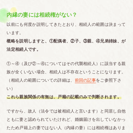
内縁の妻には相続権がない？
以前にも何度か説明してきたとおり、相続人の範囲は決まって
います。
概略を説明しますと、①配偶者、②子、③親、④兄弟姉妹、が
法定相続人です。
①～④（及び②～④についてはその代襲相続人）に該当する親
族が全くいない場合、相続人は不存在ということになります。
（相続人の範囲についての詳細は、
前回の記事
をご参照下さ
い）
これら親族関係の有無は、戸籍の記載のみで判断されます。
ですから、故人（法令では被相続人と言います）と同居し自他
ともに妻と認められていたけれど、婚姻届けを出していなかっ
たため戸籍上の妻ではない人（内縁の妻）には相続権はありま