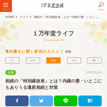
メニュー
さがす
HOME
ライフ
相続の「特別縁故者」とは？内縁の妻・いとこにもありうる遺産相続と対策
１万年堂ライフ
Ichimannendo-Life
弁護士に聞く終活のススメ
#13
#1
#12
#13
#14
一覧
人生
2021.02.03
相続の「特別縁故者」とは？内縁の妻・いとこに
もありうる遺産相続と対策