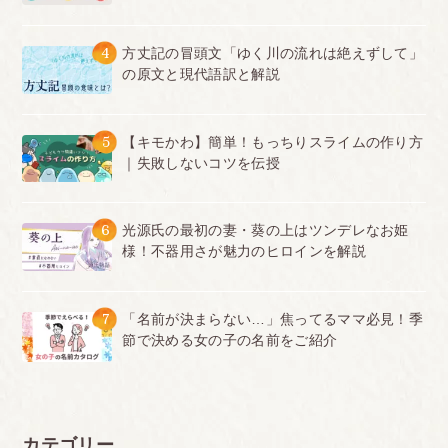
4
方丈記の冒頭文「ゆく川の流れは絶えずして」
の原文と現代語訳と解説
5
【キモかわ】簡単！もっちりスライムの作り方
｜失敗しないコツを伝授
6
光源氏の最初の妻・葵の上はツンデレなお姫
様！不器用さが魅力のヒロインを解説
7
「名前が決まらない…」焦ってるママ必見！季
節で決める女の子の名前をご紹介
カテゴリー