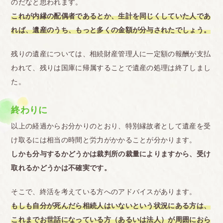
のだなと思われます。
これが内縁の配偶者であるとか、生計を同じくしていた人であ
れば、遺産のうち、もっと多くの金額が分与されたでしょう。
残りの遺産については、相続財産管理人に一定額の報酬が支払
われて、残りは国庫に帰属することで遺産の処理は終了しまし
た。
終わりに
以上の経過からお分かりのとおり、特別縁故者として遺産を受
け取るには相当の時間と労力がかかることが分かります。
しかも分与するかどうかは裁判所の裁量によりますから、受け
取れるかどうかは不確実です。
そこで、終活を考えている方へのアドバイスがあります。
もしも自分が死んだら相続人はいないという状況にある方は、
これまでお世話になっている方（あるいは法人）が周囲におら