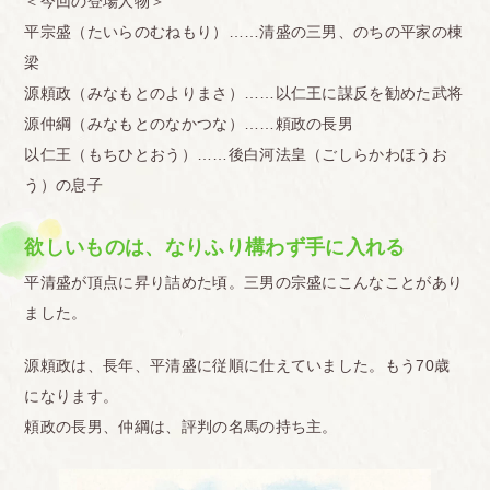
＜今回の登場人物＞
平宗盛（たいらのむねもり）……清盛の三男、のちの平家の棟
梁
源頼政（みなもとのよりまさ）……以仁王に謀反を勧めた武将
源仲綱（みなもとのなかつな）……頼政の長男
以仁王（もちひとおう）……後白河法皇（ごしらかわほうお
う）の息子
欲しいものは、なりふり構わず手に入れる
平清盛が頂点に昇り詰めた頃。三男の宗盛にこんなことがあり
ました。
源頼政は、長年、平清盛に従順に仕えていました。もう70歳
になります。
頼政の長男、仲綱は、評判の名馬の持ち主。