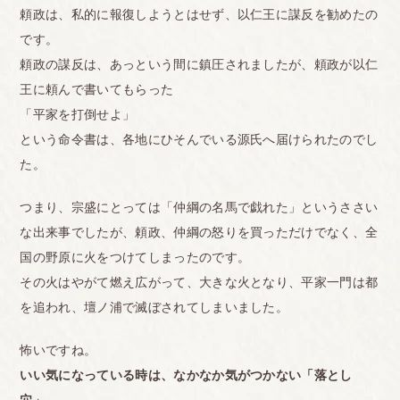
頼政は、私的に報復しようとはせず、以仁王に謀反を勧めたの
です。
頼政の謀反は、あっという間に鎮圧されましたが、頼政が以仁
王に頼んで書いてもらった
「平家を打倒せよ」
という命令書は、各地にひそんでいる源氏へ届けられたのでし
た。
つまり、宗盛にとっては「仲綱の名馬で戯れた」というささい
な出来事でしたが、頼政、仲綱の怒りを買っただけでなく、全
国の野原に火をつけてしまったのです。
その火はやがて燃え広がって、大きな火となり、平家一門は都
を追われ、壇ノ浦で滅ぼされてしまいました。
怖いですね。
いい気になっている時は、なかなか気がつかない「落とし
穴」。