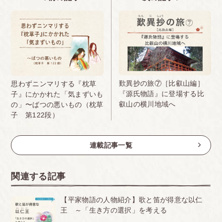
歎異抄の旅⑦［比叡山編］
思わずニンマリする『枕草
『源氏物語』に登場する比
子』にかかれた「気まずいも
叡山の横川地域へ
の」〜ばつの悪いもの（枕草
子 第122段）
連載記事一覧
関連する記事
【平家物語の人物紹介】歌と笛が得意な以仁
王 ～「生き方の選択」を考える