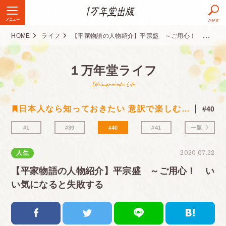
メニュー
さがす
HOME
ライフ
【平家物語の人物紹介】平宗盛 ～ご用心！ いい気になると失敗する
１万年堂ライフ
Ichimannendo-Life
日本人なら知っておきたい 意訳で楽しむ古典シリーズ
#40
#1
#39
#40
#41
一覧
人生
2020.07.22
【平家物語の人物紹介】平宗盛 ～ご用心！ い
い気になると失敗する