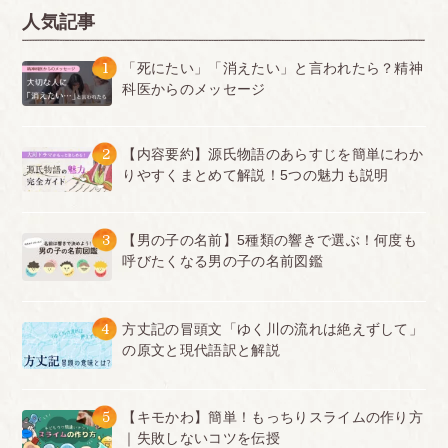
人気記事
1
「死にたい」「消えたい」と言われたら？精神
科医からのメッセージ
2
【内容要約】源氏物語のあらすじを簡単にわか
りやすくまとめて解説！5つの魅力も説明
3
【男の子の名前】5種類の響きで選ぶ！何度も
呼びたくなる男の子の名前図鑑
4
方丈記の冒頭文「ゆく川の流れは絶えずして」
の原文と現代語訳と解説
5
【キモかわ】簡単！もっちりスライムの作り方
｜失敗しないコツを伝授