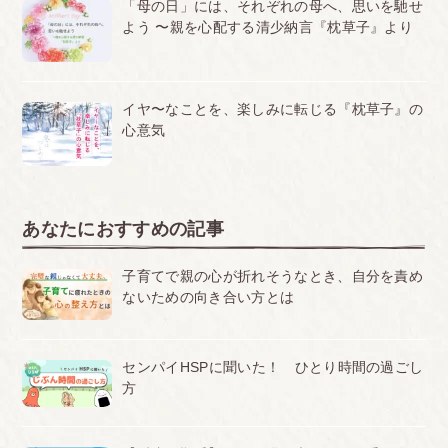
「母の日」には、それぞれの母へ、思いを馳せ
よう 〜親を心配する清少納言『枕草子』より
イヤ〜なことを、楽しみに転じる『枕草子』の
心意気
あなたにおすすめの記事
子育てで親の心が折れそうなとき、自分を責め
ないための向き合い方とは
センパイHSPに聞いた！ ひとり時間の過ごし
方