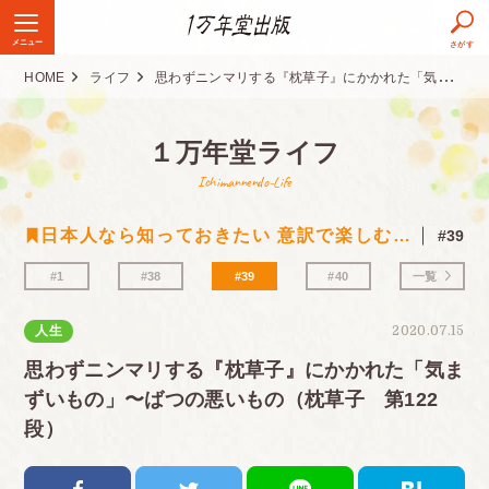
メニュー
さがす
HOME
ライフ
思わずニンマリする『枕草子』にかかれた「気まずいもの」〜ばつの悪いもの（枕草子 第122段）
１万年堂ライフ
Ichimannendo-Life
日本人なら知っておきたい 意訳で楽しむ古典シリーズ
#39
#1
#38
#39
#40
一覧
人生
2020.07.15
思わずニンマリする『枕草子』にかかれた「気ま
ずいもの」〜ばつの悪いもの（枕草子 第122
段）