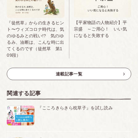
【平家物語の人物紹介】平
『徒然草』からの生きるヒン
宗盛 ～ご用心！ いい気
ト〜ウィズコロナ時代は、気
になると失敗する
のゆるみとの戦い!? 気のゆ
るみ、油断は、こんな時に出
てくるのです（徒然草 第1
09段）
連載記事一覧
関連する記事
『こころきらきら枕草子』を試し読み