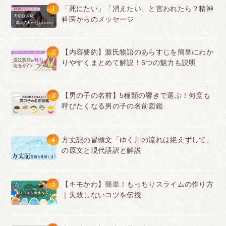
1
「死にたい」「消えたい」と言われたら？精神
科医からのメッセージ
2
【内容要約】源氏物語のあらすじを簡単にわか
りやすくまとめて解説！5つの魅力も説明
3
【男の子の名前】5種類の響きで選ぶ！何度も
呼びたくなる男の子の名前図鑑
4
方丈記の冒頭文「ゆく川の流れは絶えずして」
の原文と現代語訳と解説
5
【キモかわ】簡単！もっちりスライムの作り方
｜失敗しないコツを伝授