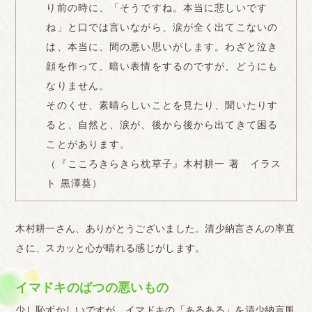
り前の時に、「そうですね。本当に悲しいです
ね」と口では言いながら、涙が全く出てこないの
は、本当に、間の悪い思いがします。わざと泣き
顔を作って、暗い表情をするのですが、どうにも
なりません。
そのくせ、素晴らしいことを見たり、聞いたりす
ると、自然と、涙が、後から後から出てきて困る
ことがあります。
（『こころきらきら枕草子』木村耕一 著 イラス
ト 黒澤葵）
木村耕一さん、ありがとうございました。清少納言さんの率直
さに、スカッと心が晴れる感じがします。
イマドキのばつの悪いもの
少し恥ずかしいですが、イマドキの「あるある」を清少納言風