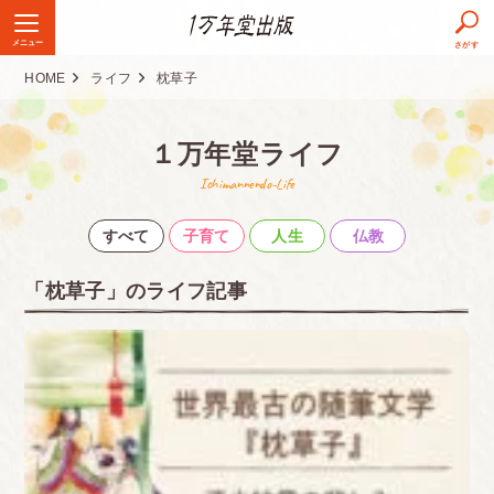
メニュー
さがす
HOME
ライフ
枕草子
１万年堂ライフ
Ichimannendo-Life
すべて
子育て
人生
仏教
「枕草子」のライフ記事