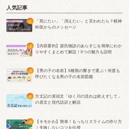
人気記事
1
「死にたい」「消えたい」と言われたら？精神
科医からのメッセージ
2
【内容要約】源氏物語のあらすじを簡単にわか
りやすくまとめて解説！5つの魅力も説明
3
【男の子の名前】5種類の響きで選ぶ！何度も
呼びたくなる男の子の名前図鑑
4
方丈記の冒頭文「ゆく川の流れは絶えずして」
の原文と現代語訳と解説
5
【キモかわ】簡単！もっちりスライムの作り方
｜失敗しないコツを伝授