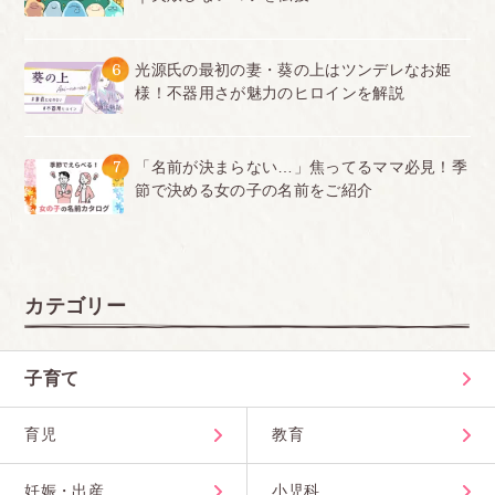
6
光源氏の最初の妻・葵の上はツンデレなお姫
様！不器用さが魅力のヒロインを解説
7
「名前が決まらない…」焦ってるママ必見！季
節で決める女の子の名前をご紹介
カテゴリー
子育て
育児
教育
妊娠・出産
小児科