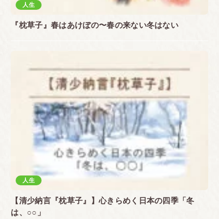
人生
『枕草子』春はあけぼの〜春の来ない冬はない
人生
【清少納言『枕草子』】心きらめく日本の四季「冬
は、○○」