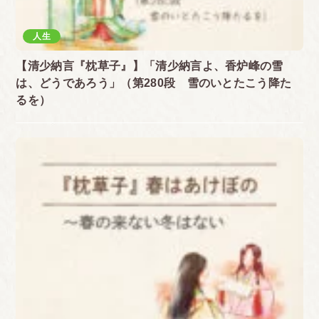
人生
【清少納言『枕草子』】「清少納言よ、香炉峰の雪
は、どうであろう」（第280段 雪のいとたこう降た
るを）