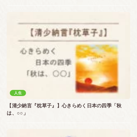
人生
【清少納言『枕草子』】心きらめく日本の四季「秋
は、○○」