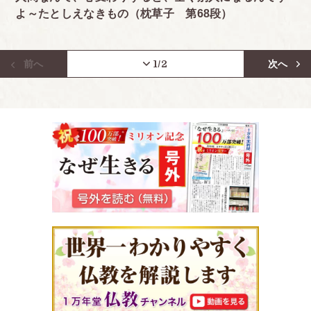
よ～たとしえなきもの（枕草子 第68段）
前へ
1
/2
次へ