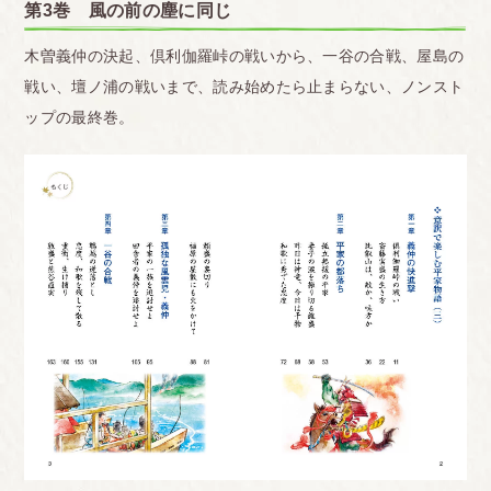
第3巻 風の前の塵に同じ
木曽義仲の決起、倶利伽羅峠の戦いから、一谷の合戦、屋島の
戦い、壇ノ浦の戦いまで、読み始めたら止まらない、ノンスト
ップの最終巻。