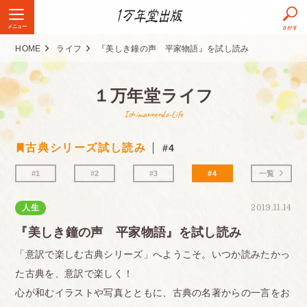
メニュー
さがす
HOME
ライフ
『美しき鐘の声 平家物語』を試し読み
１万年堂ライフ
Ichimannendo-Life
古典シリーズ試し読み
#4
#1
#2
#3
#4
一覧
人生
2019.11.14
『美しき鐘の声 平家物語』を試し読み
「意訳で楽しむ古典シリーズ」へようこそ。いつか読みたかっ
た古典を、意訳で楽しく！
心が和むイラストや写真とともに、古典の名著からの一言をお