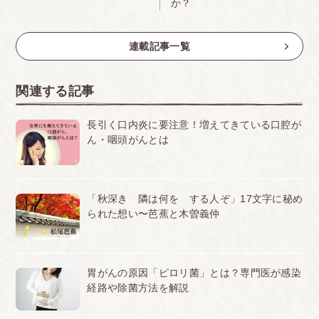
か？
連載記事一覧
関連する記事
長引く口内炎に要注意！増えてきている口腔が
ん・咽頭がんとは
「秋深き 隣は何を する人ぞ」17文字に秘め
られた想い〜芭蕉と木曽義仲
胃がんの原因「ピロリ菌」とは？専門医が感染
経路や除菌方法を解説