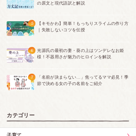
の原文と現代語訳と解説
5
【キモかわ】簡単！もっちりスライムの作り方
｜失敗しないコツを伝授
6
光源氏の最初の妻・葵の上はツンデレなお姫
様！不器用さが魅力のヒロインを解説
7
「名前が決まらない…」焦ってるママ必見！季
節で決める女の子の名前をご紹介
カテゴリー
子育て