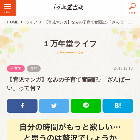
メニュー
さがす
HOME
ライフ
【育児マンガ】なみの子育て奮闘記♪「ざんぱーい」って何？
１万年堂ライフ
Ichimannendo-Life
子育て
育児
2018.12.19
【育児マンガ】なみの子育て奮闘記♪「ざんぱー
い」って何？