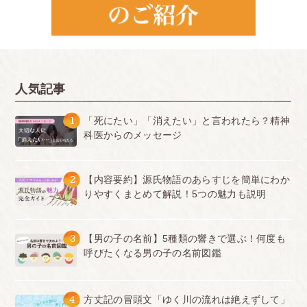
人気記事
1
「死にたい」「消えたい」と言われたら？精神
科医からのメッセージ
2
【内容要約】源氏物語のあらすじを簡単にわか
りやすくまとめて解説！5つの魅力も説明
3
【男の子の名前】5種類の響きで選ぶ！何度も
呼びたくなる男の子の名前図鑑
4
方丈記の冒頭文「ゆく川の流れは絶えずして」