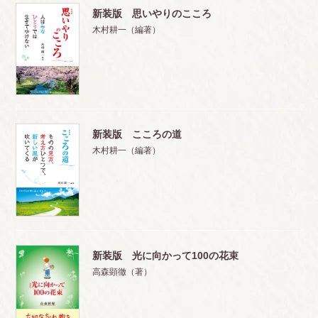
新装版 思いやりのこころ
木村耕一（編著）
新装版 こころの道
木村耕一（編著）
新装版 光に向かって100の花束
高森顕徹（著）