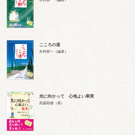
木村耕一（編著）
こころの道
木村耕一（編著）
光に向かって 心地よい果実
高森顕徹（著）