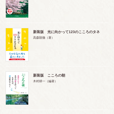
新装版 光に向かって123のこころのタネ
高森顕徹（著）
新装版 こころの朝
木村耕一（編著）