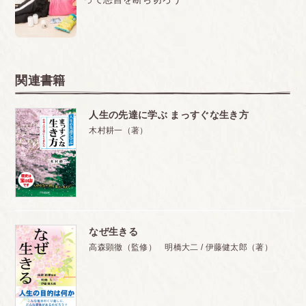
関連書籍
人生の先達に学ぶ まっすぐな生き方
木村耕一（著）
なぜ生きる
高森顕徹（監修） 明橋大二 / 伊藤健太郎（著）