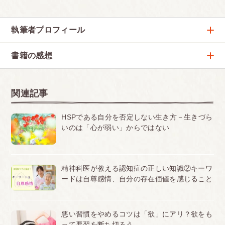
執筆者プロフィール
明橋 大二
書籍の感想
大人気『ハッピーアドバイス』シリーズを執筆する心
療内科医
必要なことはこの１冊におさまってると思った『HSPの
ためのハッピーアドバイス』
関連記事
今まで、本やネットなど色々なところからHSPの情報を得てきまし
たが、この１冊に全てが語られていると思いました。大人のHSPと
しての自分にも、HSCの親としての自分にとっても、ドンピシャ...
HSPである自分を否定しない生き方－生きづら
2023.11.06
いのは「心が弱い」からではない
人間関係に希望の光を当ててくれる『HSPのためのハッ
精神科医が教える認知症の正しい知識②キーワ
ピーアドバイス』
ードは自尊感情、自分の存在価値を感じること
HSCの過去の本では解決できなかった、大人目線の人間関係に特
化、様々な悩みにこたえてくれる救いの一冊です。自分自身の苦し
さや葛藤にすーっと入ってくる内容や言い回しで、すごく気持ち...
2023.11.06
悪い習慣をやめるコツは「欲」にアリ？欲をも
って悪習を断ち切ろう