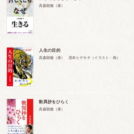
高森顕徹（著）
人生の目的
高森顕徹（著） 茂本ヒデキチ（イラスト・画）
歎異抄をひらく
高森顕徹（著）