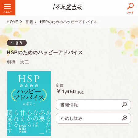
メニュー
さがす
HOME
書籍
HSPのためのハッピーアドバイス
定価
1,650円（税込）
判型
四六判並製
生き方
HSPのためのハッピーアドバイス
頁数
304ページ
明橋 大二
ISBN
978-4-86626-082-2
発売日
2023.10.24
定価
￥1,650
税込
発行部数
0.6万部
書籍情報
ためし読み