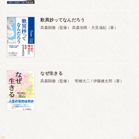
歎異抄ってなんだろう
高森顕徹（監修） 高森光晴・大見滋紀（著）
なぜ生きる
高森顕徹（監修） 明橋大二 / 伊藤健太郎（著）