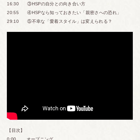
16:30 ③HSPの自分との向き合い方
20:55 ④HSPなら知っておきたい「親密さへの恐れ」
29:10 ⑤不幸な「愛着スタイル」は変えられる？
【目次】
0:00 オープニング