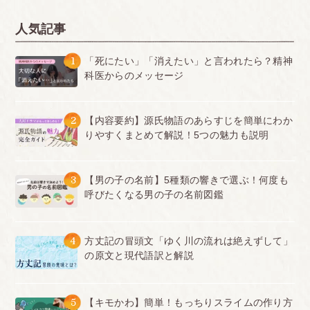
人気記事
1
「死にたい」「消えたい」と言われたら？精神
科医からのメッセージ
2
【内容要約】源氏物語のあらすじを簡単にわか
りやすくまとめて解説！5つの魅力も説明
3
【男の子の名前】5種類の響きで選ぶ！何度も
呼びたくなる男の子の名前図鑑
4
方丈記の冒頭文「ゆく川の流れは絶えずして」
の原文と現代語訳と解説
5
【キモかわ】簡単！もっちりスライムの作り方