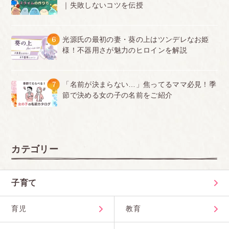
｜失敗しないコツを伝授
6
光源氏の最初の妻・葵の上はツンデレなお姫
様！不器用さが魅力のヒロインを解説
7
「名前が決まらない…」焦ってるママ必見！季
節で決める女の子の名前をご紹介
カテゴリー
子育て
育児
教育