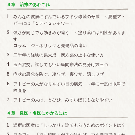
３章 治療のあれこれ
みんなの皮膚にすんでいるブドウ球菌の脅威 ～夏型アト
ピーには「１デイ２シャワー」
強さが同じでも効きめが違う ～塗り薬には相性がありま
す
コラム
ジェネリックと先発品の違い
二千年の経験の集大成 漢方薬の上手な使い方
玉石混交。試してもいい民間療法の見分け方三つ
症状の悪化を防ぐ、凄ワザ、裏ワザ、隠しワザ
アトピーの人がなりやすい目の病気 ～年に一度は眼科で
検査を
アトピーの人は、とびひ、みずいぼにもなりやすい
４章 良医・名医にかかるには
近所の医者に「しっかり」診てもらうためのポイントは？
良医でも、「持ち時間」が少なければ、力を発揮できませ