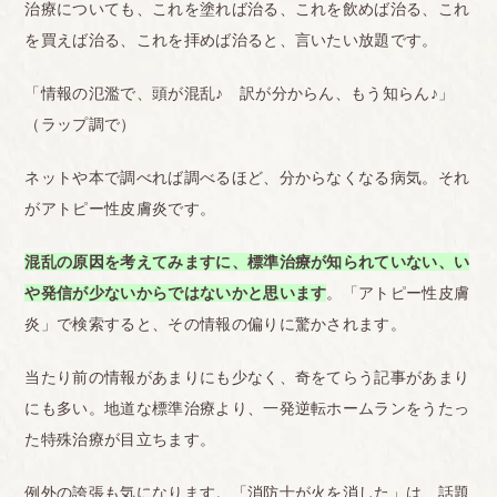
治療についても、これを塗れば治る、これを飲めば治る、これ
を買えば治る、これを拝めば治ると、言いたい放題です。
「情報の氾濫で、頭が混乱♪ 訳が分からん、もう知らん♪」
（ラップ調で）
ネットや本で調べれば調べるほど、分からなくなる病気。それ
がアトピー性皮膚炎です。
混乱の原因を考えてみますに、標準治療が知られていない、い
や発信が少ないからではないかと思います
。「アトピー性皮膚
炎」で検索すると、その情報の偏りに驚かされます。
当たり前の情報があまりにも少なく、奇をてらう記事があまり
にも多い。地道な標準治療より、一発逆転ホームランをうたっ
た特殊治療が目立ちます。
例外の誇張も気になります。「消防士が火を消した」は、話題