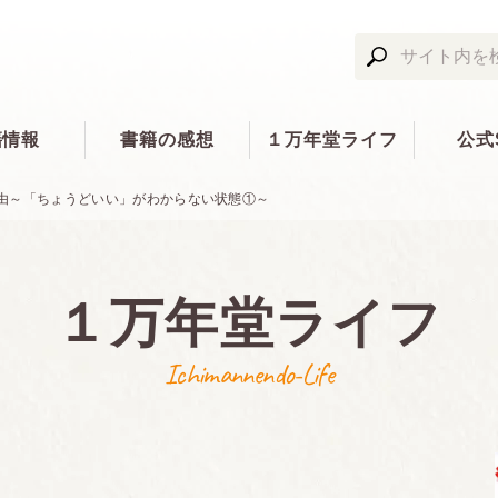
籍情報
書籍の感想
１万年堂ライフ
公式
由～「ちょうどいい」がわからない状態①～
１万年堂ライフ
Ichimannendo-Life