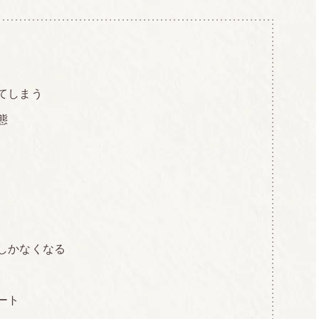
てしまう
態
」
しかなくなる
ート