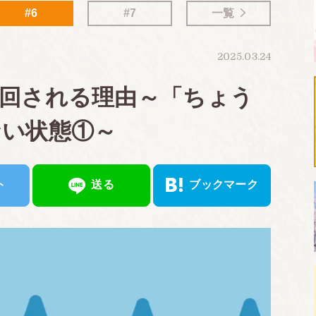
#6
#7
一覧
2025.03.24
回される理由～「ちょう
ない状態①～
ト
送る
ブックマーク