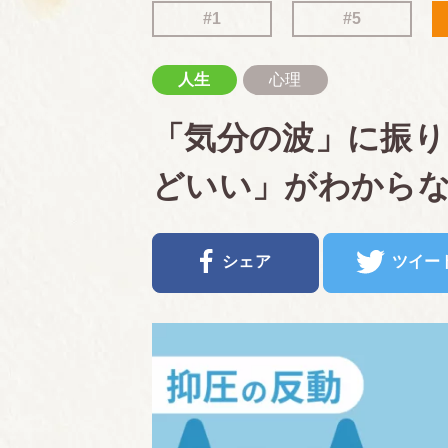
#1
#5
人生
心理
「気分の波」に振り
どいい」がわから
シェア
ツイー