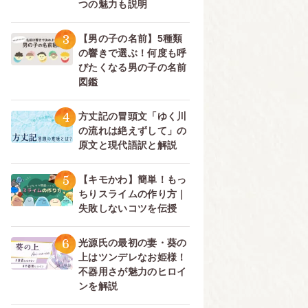
つの魅力も説明
3
【男の子の名前】5種類
の響きで選ぶ！何度も呼
びたくなる男の子の名前
図鑑
4
方丈記の冒頭文「ゆく川
の流れは絶えずして」の
原文と現代語訳と解説
5
【キモかわ】簡単！もっ
ちりスライムの作り方｜
失敗しないコツを伝授
6
光源氏の最初の妻・葵の
上はツンデレなお姫様！
不器用さが魅力のヒロイ
ンを解説