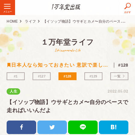
メニュー
さがす
HOME
ライフ
【イソップ物語】ウサギとカメ〜自分のペースで走ればいいんだよ
１万年堂ライフ
Ichimannendo-Life
日本人なら知っておきたい 意訳で楽しむ古典シリーズ
#128
#1
#127
#128
#129
一覧
人生
2022.05.02
【イソップ物語】ウサギとカメ〜自分のペースで
走ればいいんだよ