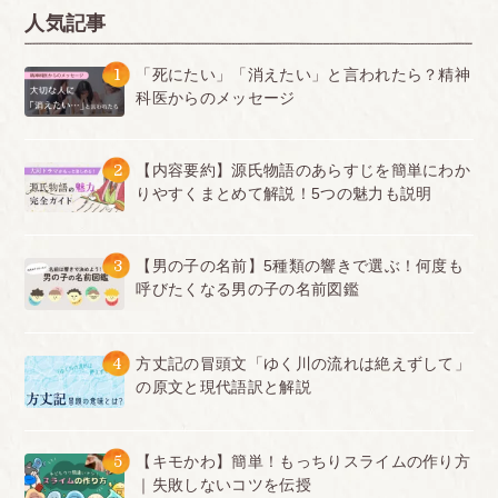
人気記事
1
「死にたい」「消えたい」と言われたら？精神
科医からのメッセージ
2
【内容要約】源氏物語のあらすじを簡単にわか
りやすくまとめて解説！5つの魅力も説明
3
【男の子の名前】5種類の響きで選ぶ！何度も
呼びたくなる男の子の名前図鑑
4
方丈記の冒頭文「ゆく川の流れは絶えずして」
の原文と現代語訳と解説
5
【キモかわ】簡単！もっちりスライムの作り方
｜失敗しないコツを伝授