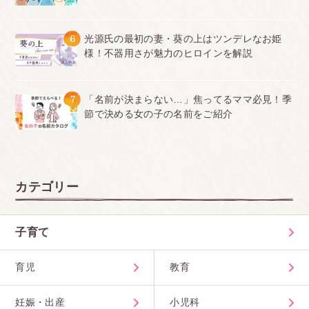
6
光源氏の最初の妻・葵の上はツンデレなお姫
様！不器用さが魅力のヒロインを解説
7
「名前が決まらない…」焦ってるママ必見！季
節で決める女の子の名前をご紹介
カテゴリー
子育て
育児
教育
妊娠・出産
小児科