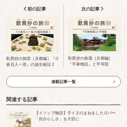
前の記事
次の記事
歎異抄の旅㉝［京都編］
歎異抄の旅㉜［京都編］『小
『平家物語』と平等院
倉百人一首』の誕生秘話２
連載記事一覧
関連する記事
【イソップ物語】子イヌのまねをしたロバ〜
「自分らしさ」を大切に