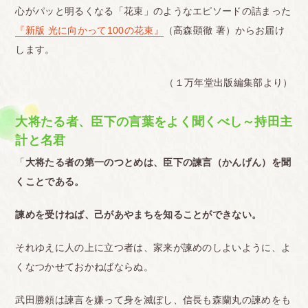
心がパッと明るくなる「花束」のようなエピソードの詰まった
『新版 光に向かって100の花束』
（高森顕徹 著）からお届け
します。
（１万年堂出版編集部より）
大将たる者、臣下の言葉をよく聞くべし～持田主
計と名君
「
大将たる者の第一のつとめは、臣下の諫言（かんげん）を聞
くことである。
諫めを受けねば、己があやまちを知ることができない。
それゆえに人の上に立つ者は、家来が諫めのしよいように、よ
くなつかせておかねばならぬ。
武田勝頼は諫言を嫌って身を滅ぼし、信長も森蘭丸の諫めをも