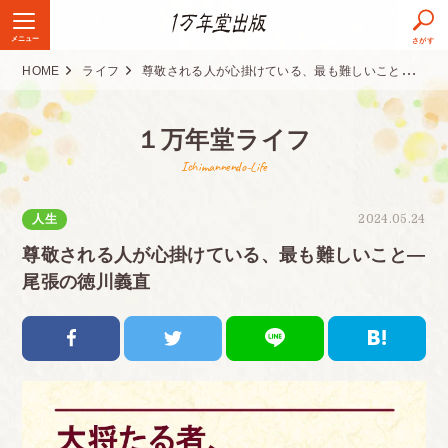
メニュー
さがす
HOME
ライフ
尊敬される人が心掛けている、最も難しいこと―尾張の徳川義直
１万年堂ライフ
Ichimannendo-Life
人生
2024.05.24
尊敬される人が心掛けている、最も難しいこと―
尾張の徳川義直