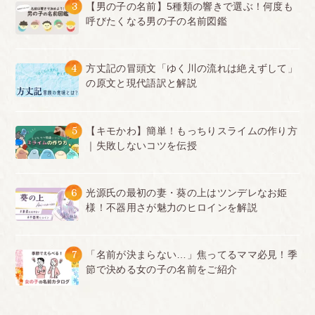
3
【男の子の名前】5種類の響きで選ぶ！何度も
呼びたくなる男の子の名前図鑑
4
方丈記の冒頭文「ゆく川の流れは絶えずして」
の原文と現代語訳と解説
5
【キモかわ】簡単！もっちりスライムの作り方
｜失敗しないコツを伝授
6
光源氏の最初の妻・葵の上はツンデレなお姫
様！不器用さが魅力のヒロインを解説
7
「名前が決まらない…」焦ってるママ必見！季
節で決める女の子の名前をご紹介