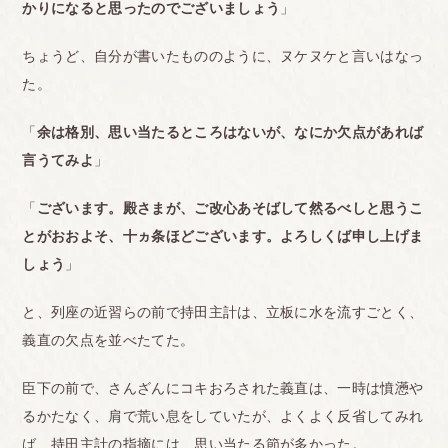
かりになると思ったのでございましょう
」
ちょうど、自分が書いたもののように、ヌケヌケと言いはなっ
た。
「
余は格別、思い当たるところはないが、なにか欠点があれば
言うてみよ
」
「
ございます。殿さまが、ご改心あそばして然るべしと思うこ
とがおおよそ、十ヵ条ほどございます。よろしくば申し上げま
しょう
」
と、列座の近習らの前で持田主計は、立板に水を流すごとく、
義直の欠点を並べたてた。
臣下の前で、さんざんにコキおろされた義直は、一時は憤懣や
るかたなく、肩で荒い息をしていたが、よくよく反省してみれ
ば、持田主計の指摘には、思い当たる節が多かった。