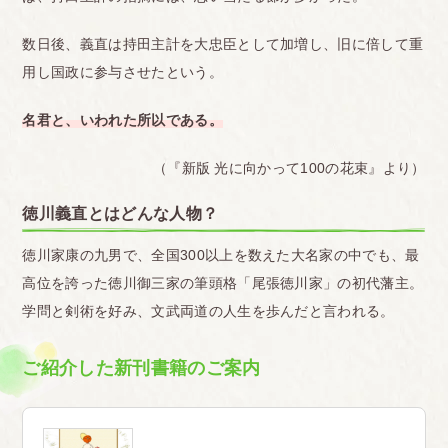
数日後、義直は持田主計を大忠臣として加増し、旧に倍して重
用し国政に参与させたという。
名君と、いわれた所以である。
（『新版 光に向かって100の花束』より）
徳川義直とはどんな人物？
徳川家康の九男で、全国300以上を数えた大名家の中でも、最
高位を誇った徳川御三家の筆頭格「尾張徳川家」の初代藩主。
学問と剣術を好み、文武両道の人生を歩んだと言われる。
ご紹介した新刊書籍のご案内