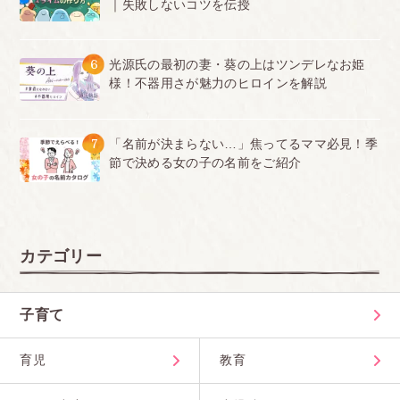
｜失敗しないコツを伝授
6
光源氏の最初の妻・葵の上はツンデレなお姫
様！不器用さが魅力のヒロインを解説
7
「名前が決まらない…」焦ってるママ必見！季
節で決める女の子の名前をご紹介
カテゴリー
子育て
育児
教育