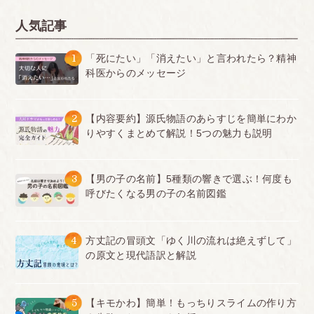
人気記事
1
「死にたい」「消えたい」と言われたら？精神
科医からのメッセージ
2
【内容要約】源氏物語のあらすじを簡単にわか
りやすくまとめて解説！5つの魅力も説明
3
【男の子の名前】5種類の響きで選ぶ！何度も
呼びたくなる男の子の名前図鑑
4
方丈記の冒頭文「ゆく川の流れは絶えずして」
の原文と現代語訳と解説
5
【キモかわ】簡単！もっちりスライムの作り方