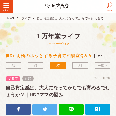
メニュー
さがす
HOME
ライフ
自己肯定感は、大人になってからでも育めるでしょうか？｜HSPママの悩み
１万年堂ライフ
Ichimannendo-Life
Dr.明橋のホッとする子育て相談室Q＆A
#7
#1
#6
#7
#8
一覧
子育て
育児
2019.11.28
自己肯定感は、大人になってからでも育めるでし
ょうか？｜HSPママの悩み