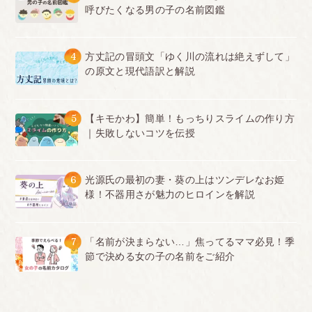
呼びたくなる男の子の名前図鑑
4
方丈記の冒頭文「ゆく川の流れは絶えずして」
の原文と現代語訳と解説
5
【キモかわ】簡単！もっちりスライムの作り方
｜失敗しないコツを伝授
6
光源氏の最初の妻・葵の上はツンデレなお姫
様！不器用さが魅力のヒロインを解説
7
「名前が決まらない…」焦ってるママ必見！季
節で決める女の子の名前をご紹介