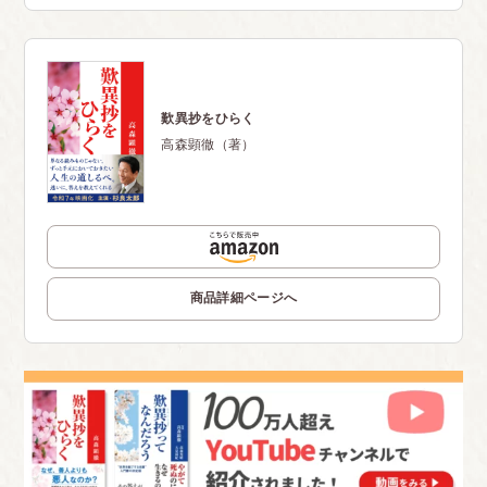
歎異抄をひらく
高森顕徹（著）
商品詳細ページへ