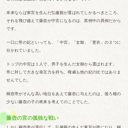
本来ならば東宮を生んだ弘徽殿が選ばれてしかるべきところ、
それを飛び越えて藤壺が中宮になるのは、異例中の異例だから
です。
一口に帝の妃といっても、「中宮」「女御」「更衣」の３つに
分かれていました。
トップの中宮は１人で、男子を生んだ女御から選ばれます。
帝に対して大きな発言力を持ち、権威も他の妃の比ではありま
せんでした。
桐壺帝がそんな高い地位をあえて藤壺に与えたのは、後ろ楯の
少ない藤壺の子の将来を考えてのことでした。
藤壺の宮の孤独な戦い
しかし桐壺帝が退位して、弘徽殿の生んだ東宮が帝になり、桐