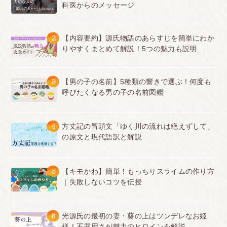
科医からのメッセージ
2
【内容要約】源氏物語のあらすじを簡単にわか
りやすくまとめて解説！5つの魅力も説明
3
【男の子の名前】5種類の響きで選ぶ！何度も
呼びたくなる男の子の名前図鑑
4
方丈記の冒頭文「ゆく川の流れは絶えずして」
の原文と現代語訳と解説
5
【キモかわ】簡単！もっちりスライムの作り方
｜失敗しないコツを伝授
6
光源氏の最初の妻・葵の上はツンデレなお姫
様！不器用さが魅力のヒロインを解説