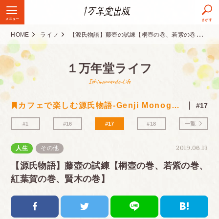
メニュー
さがす
HOME
ライフ
【源氏物語】藤壺の試練【桐壺の巻、若紫の巻、紅葉賀の巻、賢木の巻】
１万年堂ライフ
Ichimannendo-Life
カフェで楽しむ源氏物語-Genji Monogatari
#17
#1
#16
#17
#18
一覧
人生
その他
2019.06.13
【源氏物語】藤壺の試練【桐壺の巻、若紫の巻、
紅葉賀の巻、賢木の巻】