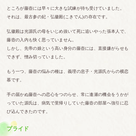
ところが藤壺には早々に大きな試練が待ち受けていました。
それは、最古参の妃・弘徽殿(こきでん)の存在です。
弘徽殿は光源氏の母をいじめ抜いて死に追いやった張本人で、
藤壺の入内も快く思っていません。
しかし、先帝の娘という高い身分の藤壺には、直接嫌がらせも
できず、憎み切っていました。
もう一つ、藤壺の悩みの種は、義理の息子・光源氏からの横恋
慕です。
手の届かぬ藤壺への恋心をつのらせ、常に逢瀬の機会をうかが
っていた源氏は、病気で里帰りしていた藤壺の部屋へ強引に忍
び込んできたのです。
プライド