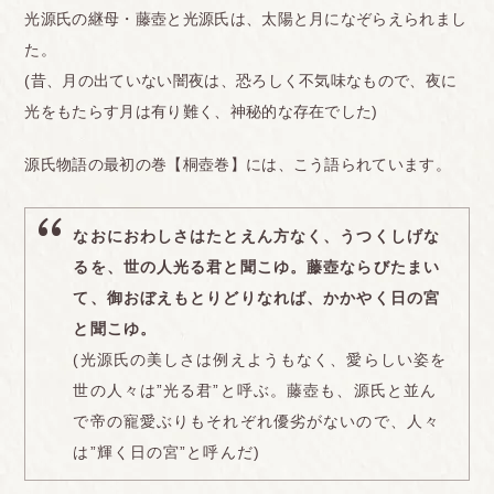
光源氏の継母・藤壺と光源氏は、太陽と月になぞらえられまし
た。
(昔、月の出ていない闇夜は、恐ろしく不気味なもので、夜に
光をもたらす月は有り難く、神秘的な存在でした)
源氏物語の最初の巻【桐壺巻】には、こう語られています。
なおにおわしさはたとえん方なく、うつくしげな
るを、世の人光る君と聞こゆ。藤壺ならびたまい
て、御おぼえもとりどりなれば、かかやく日の宮
と聞こゆ。
(光源氏の美しさは例えようもなく、愛らしい姿を
世の人々は”光る君”と呼ぶ。藤壺も、源氏と並ん
で帝の寵愛ぶりもそれぞれ優劣がないので、人々
は”輝く日の宮”と呼んだ)