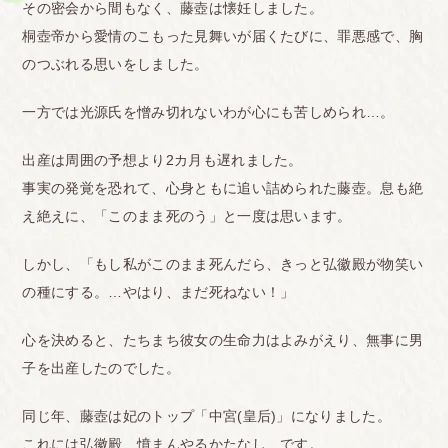
その密会から間もなく、藤壺は懐妊しました。
桐壺帝から愛情のこもった見舞いが届くたびに、罪悪感で、胸
のつぶれる思いをしました。
一方では光源氏を憎み切れないわが心にも苦しめられ…。
出産は周囲の予想より2カ月も遅れました。
事実の発覚を恐れて、心身ともに追い詰められた藤壺。息も絶
え絶えに、「このまま死のう」と一度は思います。
しかし、「もし私がこのまま死んだら、きっと弘徽殿が物笑い
の種にする。…やはり、まだ死ねない！」
心を決めると、たちまち彼女の生命力はよみがえり、無事に男
子を出産したのでした。
同じ年、藤壺は妃のトップ「中宮(皇后)」になりました。
これには弘徽殿、憤まんやるかたなし、です。