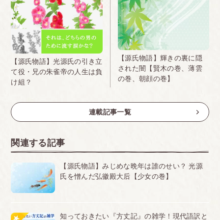
【源氏物語】輝きの裏に隠
【源氏物語】光源氏の引き立
された闇【賢木の巻、薄雲
て役・兄の朱雀帝の人生は負
の巻、朝顔の巻】
け組？
連載記事一覧
関連する記事
【源氏物語】みじめな晩年は誰のせい？ 光源
氏を憎んだ弘徽殿大后【少女の巻】
知っておきたい『方丈記』の雑学！現代語訳と