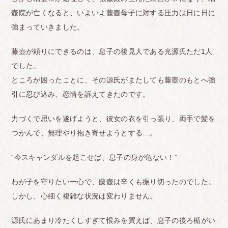
壺院が亡くなると、いよいよ藤壺母子に対する圧力は日に日に
強まっていきました。
藤壺が頼りにできるのは、息子の後見人である光源氏ただ1人
でした。
ところが困ったことに、その源氏がまたしても藤壺のもとへ強
引に忍び込み、恋情を訴えてきたのです。
力づくで思いを遂げようと、彼女の衣を引っ張り、両手で髪を
つかんで、無理やり抱き寄せようとする…。
“今スキャンダルを起こせば、息子の身が危ない！”
わが子を守りたい一心で、藤壺は辛くも振り切ったのでした。
しかし、心細く複雑な状況は変わりません。
源氏にあまり冷たくしすぎて恨みを買えば、息子の後ろ楯がい