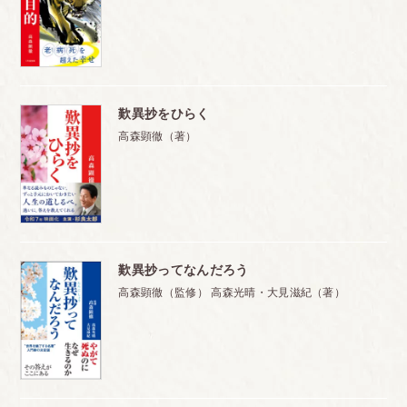
歎異抄をひらく
高森顕徹（著）
歎異抄ってなんだろう
高森顕徹（監修） 高森光晴・大見滋紀（著）