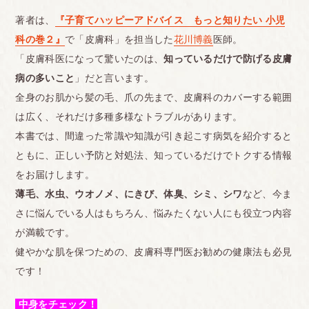
著者は、
『子育てハッピーアドバイス もっと知りたい 小児
科の巻２』
で「皮膚科」を担当した
花川博義
医師。
「皮膚科医になって驚いたのは、
知っているだけで防げる皮膚
病の多いこと
」だと言います。
全身のお肌から髪の毛、爪の先まで、皮膚科のカバーする範囲
は広く、それだけ多種多様なトラブルがあります。
本書では、間違った常識や知識が引き起こす病気を紹介すると
ともに、正しい予防と対処法、知っているだけでトクする情報
をお届けします。
薄毛、水虫、ウオノメ、にきび、体臭、シミ、シワ
など、今ま
さに悩んでいる人はもちろん、悩みたくない人にも役立つ内容
が満載です。
健やかな肌を保つための、皮膚科専門医お勧めの健康法も必見
です！
中身をチェック！