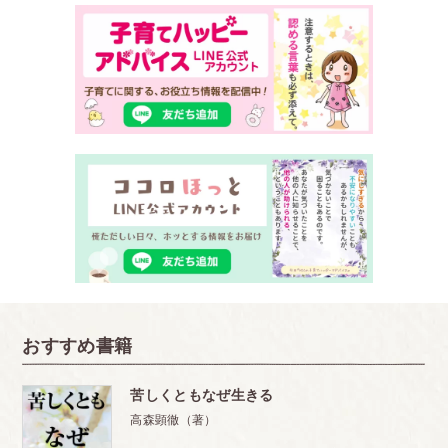
おすすめ書籍
苦しくともなぜ生きる
高森顕徹（著）