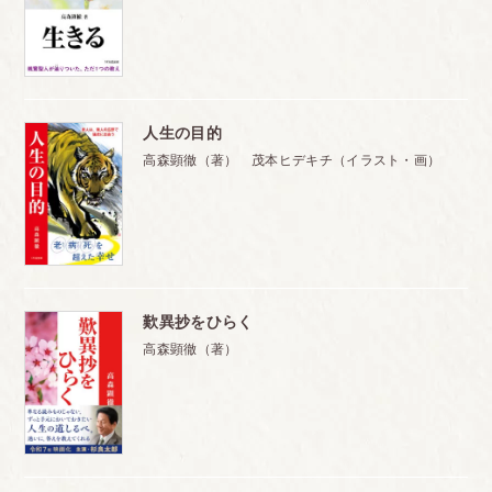
人生の目的
高森顕徹（著） 茂本ヒデキチ（イラスト・画）
歎異抄をひらく
高森顕徹（著）