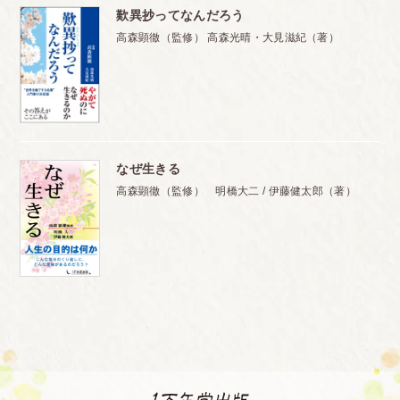
歎異抄ってなんだろう
高森顕徹（監修） 高森光晴・大見滋紀（著）
なぜ生きる
高森顕徹（監修） 明橋大二 / 伊藤健太郎（著）