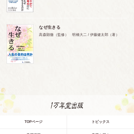
なぜ生きる
高森顕徹（監修） 明橋大二 / 伊藤健太郎（著）
TOPページ
トピックス