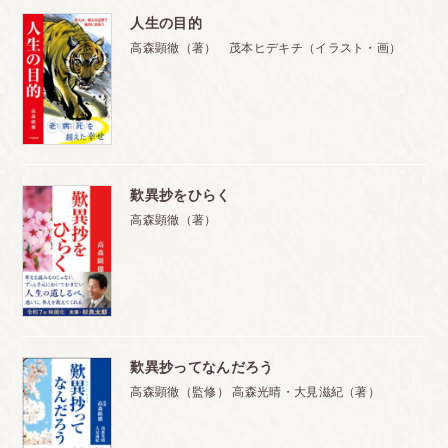
人生の目的
高森顕徹（著） 茂本ヒデキチ（イラスト・画）
歎異抄をひらく
高森顕徹（著）
歎異抄ってなんだろう
高森顕徹（監修） 高森光晴・大見滋紀（著）