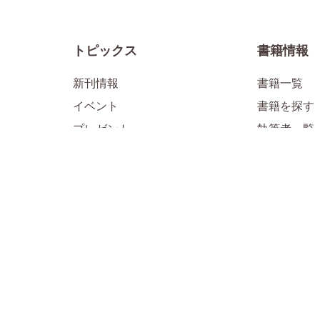
トピックス
書籍情報
新刊情報
書籍一覧
イベント
書籍を探す
プレゼント
執筆者一覧
メディア掲載情報
お知らせ
1万年堂ライフ
公式SNS
「すべて」のライフ記事
「子育て」
ル
「子育て」のライフ記事
「HSP・H
「人生」のライフ記事
「日本の古
「仏教」のライフ記事
「生きる目