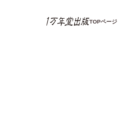
TOPページ
書籍の感想
書籍の感想一覧
読書感想文コンクー