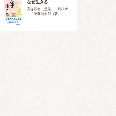
なぜ生きる
高森顕徹（監修） 明橋大
二 / 伊藤健太郎（著）