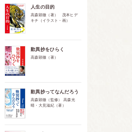
人生の目的
高森顕徹（著） 茂本ヒデ
キチ（イラスト・画）
歎異抄をひらく
高森顕徹（著）
歎異抄ってなんだろう
高森顕徹（監修） 高森光
晴・大見滋紀（著）