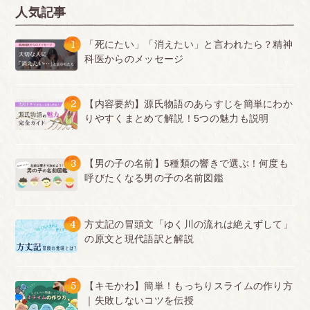
人気記事
1
「死にたい」「消えたい」と言われたら？精神
科医からのメッセージ
2
【内容要約】源氏物語のあらすじを簡単にわか
りやすくまとめて解説！5つの魅力も説明
3
【男の子の名前】5種類の響きで選ぶ！何度も
呼びたくなる男の子の名前図鑑
4
方丈記の冒頭文「ゆく川の流れは絶えずして」
の原文と現代語訳と解説
5
【キモかわ】簡単！もっちりスライムの作り方
｜失敗しないコツを伝授