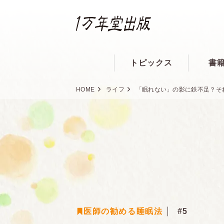
トピックス
書
HOME
ライフ
「眠れない」の影に鉄不足？そ
医師の勧める睡眠法
#5