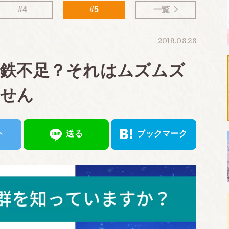
#4
#5
一覧
2019.08.28
に鉄不足？それはムズムズ
ません
ト
送る
ブックマーク