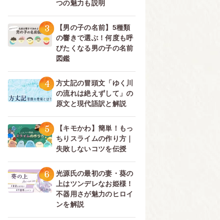
つの魅力も説明
3
【男の子の名前】5種類
の響きで選ぶ！何度も呼
びたくなる男の子の名前
図鑑
4
方丈記の冒頭文「ゆく川
の流れは絶えずして」の
原文と現代語訳と解説
5
【キモかわ】簡単！もっ
ちりスライムの作り方｜
失敗しないコツを伝授
6
光源氏の最初の妻・葵の
上はツンデレなお姫様！
不器用さが魅力のヒロイ
ンを解説