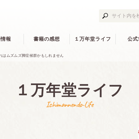
籍情報
書籍の感想
１万年堂ライフ
公式
れはムズムズ脚症候群かもしれません
１万年堂ライフ
Ichimannendo-Life