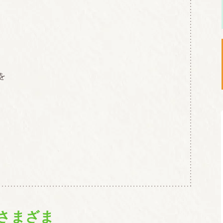
を
さまざま