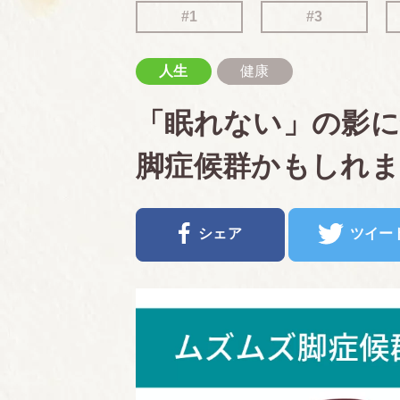
#1
#3
人生
健康
「眠れない」の影
脚症候群かもしれ
シェア
ツイー