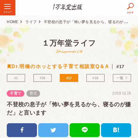
メニュー
さがす
HOME
ライフ
不登校の息子が「怖い夢を見るから、寝るのが嫌だ」と言います
１万年堂ライフ
Ichimannendo-Life
Dr.明橋のホッとする子育て相談室Q＆A
#17
#1
#16
#17
#18
一覧
子育て
育児
2019.12.18
不登校の息子が「怖い夢を見るから、寝るのが嫌
だ」と言います