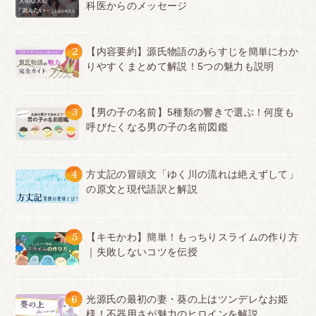
科医からのメッセージ
2
【内容要約】源氏物語のあらすじを簡単にわか
りやすくまとめて解説！5つの魅力も説明
3
【男の子の名前】5種類の響きで選ぶ！何度も
呼びたくなる男の子の名前図鑑
4
方丈記の冒頭文「ゆく川の流れは絶えずして」
の原文と現代語訳と解説
5
【キモかわ】簡単！もっちりスライムの作り方
｜失敗しないコツを伝授
6
光源氏の最初の妻・葵の上はツンデレなお姫
様！不器用さが魅力のヒロインを解説